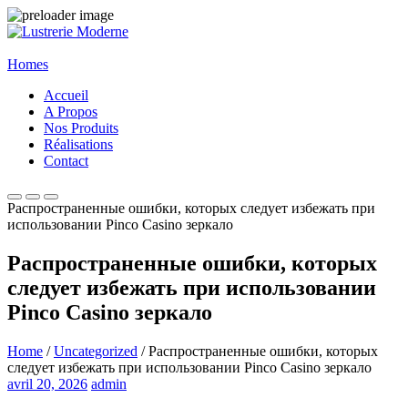
Homes
Accueil
A Propos
Nos Produits
Réalisations
Contact
Распространенные ошибки, которых следует избежать при
использовании Pinco Casino зеркало
Распространенные ошибки, которых
следует избежать при использовании
Pinco Casino зеркало
Home
/
Uncategorized
/ Распространенные ошибки, которых
следует избежать при использовании Pinco Casino зеркало
avril 20, 2026
admin