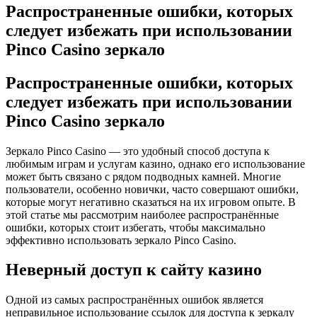
Распространенные ошибки, которых
следует избежать при использовании
Pinco Casino зеркало
Распространенные ошибки, которых
следует избежать при использовании
Pinco Casino зеркало
Зеркало Pinco Casino — это удобный способ доступа к
любимым играм и услугам казино, однако его использование
может быть связано с рядом подводных камней. Многие
пользователи, особенно новички, часто совершают ошибки,
которые могут негативно сказаться на их игровом опыте. В
этой статье мы рассмотрим наиболее распространённые
ошибки, которых стоит избегать, чтобы максимально
эффективно использовать зеркало Pinco Casino.
Неверный доступ к сайту казино
Одной из самых распространённых ошибок является
неправильное использование ссылок для доступа к зеркалу