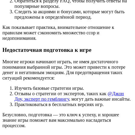
Обратиться к разделу FAQ, чтобы получить ответы на
популярные вопросы.
Следить за акциями и бонусами, которые могут быть
предложены в определённой период.
Как показывает практика, внимательное отношение к
правилам может сэкономить множество ссор и
недопонимания.
Недостаточная подготовка к игре
Многие игроки начинают играть, не имея достаточного
понимания выбранной игры. Это может привести к потере
денег и негативным эмоциям. Для предотвращения таких
ситуаций рекомендуется:
Изучить базовые стратегии игры.
Отзывы о стратегии от экспертов, таких как
@Джон
Доу, эксперт по гемблингу
, могут дать важные инсайты.
Практиковаться в бесплатных версиях игр.
Безусловно, подготовка — это ключ к успеху, и хорошее
знание игры поможет вам максимально насладиться
процессом.