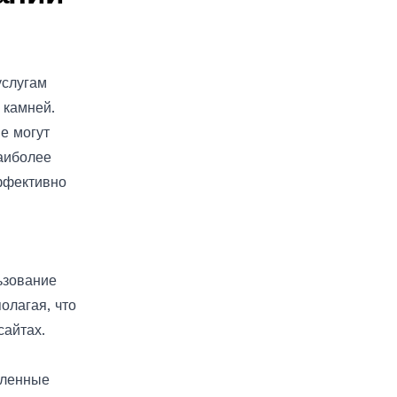
услугам
 камней.
е могут
наиболее
ффективно
ьзование
олагая, что
сайтах.
вленные