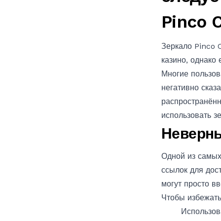
Pinco 
Зеркало Pinco 
казино, однако
Многие пользов
негативно сказ
распространённ
использовать зе
Неверны
Одной из самых
ссылок для дост
могут просто в
Чтобы избежать 
Использов