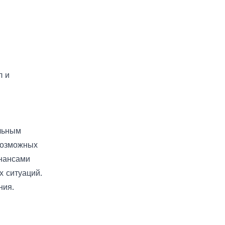
л и
льным
возможных
инансами
х ситуаций.
ния.