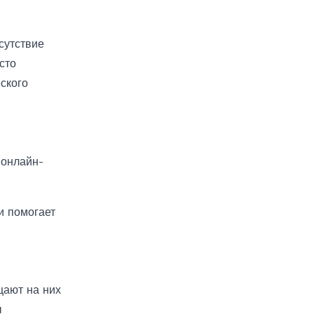
сутствие
сто
ского
 онлайн-
и помогает
щают на них
ы