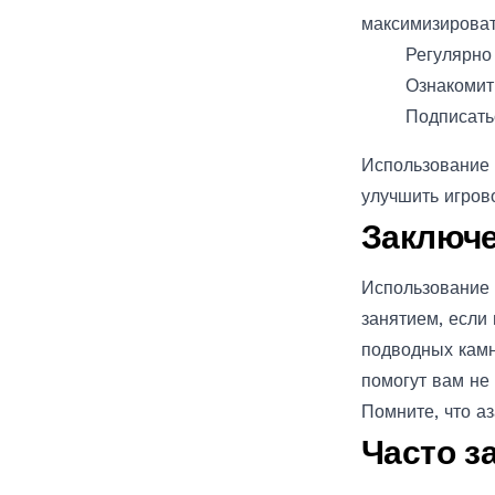
максимизироват
Регулярно 
Ознакомит
Подписать
Использование 
улучшить игров
Заключ
Использование 
занятием, если
подводных камн
помогут вам не
Помните, что а
Часто з