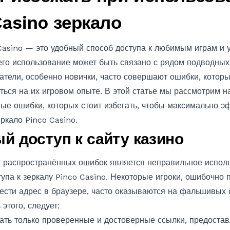
Casino зеркало
Casino — это удобный способ доступа к любимым играм и 
 его использование может быть связано с рядом подводных
атели, особенно новички, часто совершают ошибки, которы
аться на их игровом опыте. В этой статье мы рассмотрим 
ые ошибки, которых стоит избегать, чтобы максимально э
ркало Pinco Casino.
й доступ к сайту казино
 распространённых ошибок является неправильное испол
упа к зеркалу Pinco Casino. Некоторые игроки, ошибочно п
вести адрес в браузере, часто оказываются на фальшивых 
этого, следует:
ать только проверенные и достоверные ссылки, предоста