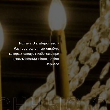
Home
/
Uncategorized
/
Распространенные ошибки,
которых следует избежать при
использовании Pinco Casino
зеркало
енные о