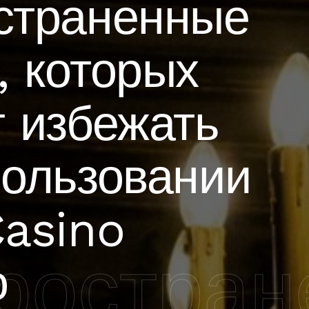
страненные
, которых
т избежать
пользовании
Casino
ростран
о