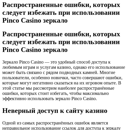
Распространенные ошибки, которых
следует избежать при использовании
Pinco Casino зеркало
Распространенные ошибки, которых
следует избежать при использовании
Pinco Casino зеркало
Зеркало Pinco Casino — это удобный способ доступа к
любимым играм и услугам казино, однако его использование
может быть связано с рядом подводных камней. Многие
пользователи, особенно новички, часто совершают ошибки,
которые могут негативно сказаться на их игровом опыте. В
этой статье мы рассмотрим наиболее распространённые
ошибки, которых стоит избегать, чтобы максимально
эффективно использовать зеркало Pinco Casino.
Неверный доступ к сайту казино
Одной из самых распространённых ошибок является
неправильное использование ссылок для доступа к зеркалу