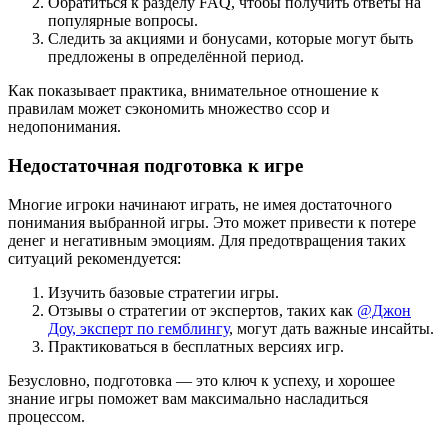
Обратиться к разделу FAQ, чтобы получить ответы на
популярные вопросы.
Следить за акциями и бонусами, которые могут быть
предложены в определённой период.
Как показывает практика, внимательное отношение к
правилам может сэкономить множество ссор и
недопонимания.
Недостаточная подготовка к игре
Многие игроки начинают играть, не имея достаточного
понимания выбранной игры. Это может привести к потере
денег и негативным эмоциям. Для предотвращения таких
ситуаций рекомендуется:
Изучить базовые стратегии игры.
Отзывы о стратегии от экспертов, таких как
@Джон
Доу, эксперт по гемблингу
, могут дать важные инсайты.
Практиковаться в бесплатных версиях игр.
Безусловно, подготовка — это ключ к успеху, и хорошее
знание игры поможет вам максимально насладиться
процессом.