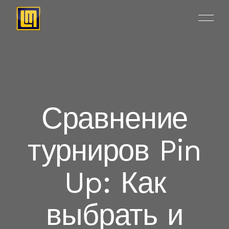
Сравнение
ACCUEIL
турниров Pin
A PROPOS
Up: Как
NOS PRODUITS
выбрать и
RÉALISATIONS