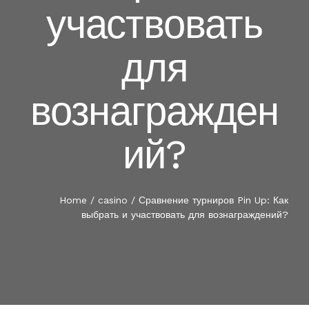
участвовать
CONTACT
для
вознагражден
ий?
Home
/
casino
/ Сравнение турниров Pin Up: Как
выбрать и участвовать для вознаграждений?