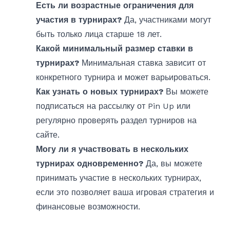
Есть ли возрастные ограничения для
участия в турнирах?
Да, участниками могут
быть только лица старше 18 лет.
Какой минимальный размер ставки в
турнирах?
Минимальная ставка зависит от
конкретного турнира и может варьироваться.
Как узнать о новых турнирах?
Вы можете
подписаться на рассылку от Pin Up или
регулярно проверять раздел турниров на
сайте.
Могу ли я участвовать в нескольких
турнирах одновременно?
Да, вы можете
принимать участие в нескольких турнирах,
если это позволяет ваша игровая стратегия и
финансовые возможности.