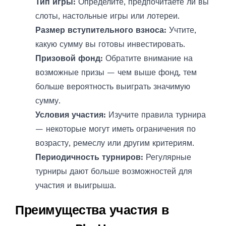
Тип игры:
Определите, предпочитаете ли вы
слоты, настольные игры или лотереи.
Размер вступительного взноса:
Учтите,
какую сумму вы готовы инвестировать.
Призовой фонд:
Обратите внимание на
возможные призы — чем выше фонд, тем
больше вероятность выиграть значимую
сумму.
Условия участия:
Изучите правила турнира
— некоторые могут иметь ограничения по
возрасту, ремеслу или другим критериям.
Периодичность турниров:
Регулярные
турниры дают больше возможностей для
участия и выигрыша.
Преимущества участия в