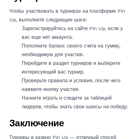
Чтобы участвовать в турнирах на платформе Pin
Up, выполните следующие шаги:
Зарегистрируйтесь на сайте Pin Up, если у
вас еще нет аккаунта.
Пополните баланс своего счета на сумму,
необходимую для участия.
Перейдите в раздел турниров и выберите
интересующий вас турнир.
Проверьте правила и условия, после чего
нажмите кнопку участия.
Начните играть и следите за таблицей
лидеров, чтобы знать свои шансы на победу.
Заключение
Турниры в казино Pin Up — отличный способ