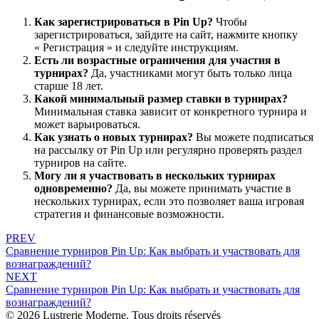
Как зарегистрироваться в Pin Up?
Чтобы
зарегистрироваться, зайдите на сайт, нажмите кнопку
« Регистрация » и следуйте инструкциям.
Есть ли возрастные ограничения для участия в
турнирах?
Да, участниками могут быть только лица
старше 18 лет.
Какой минимальный размер ставки в турнирах?
Минимальная ставка зависит от конкретного турнира и
может варьироваться.
Как узнать о новых турнирах?
Вы можете подписаться
на рассылку от Pin Up или регулярно проверять раздел
турниров на сайте.
Могу ли я участвовать в нескольких турнирах
одновременно?
Да, вы можете принимать участие в
нескольких турнирах, если это позволяет ваша игровая
стратегия и финансовые возможности.
PREV
Сравнение турниров Pin Up: Как выбрать и участвовать для
вознаграждений?
NEXT
Сравнение турниров Pin Up: Как выбрать и участвовать для
вознаграждений?
© 2026 Lustrerie Moderne. Tous droits réservés