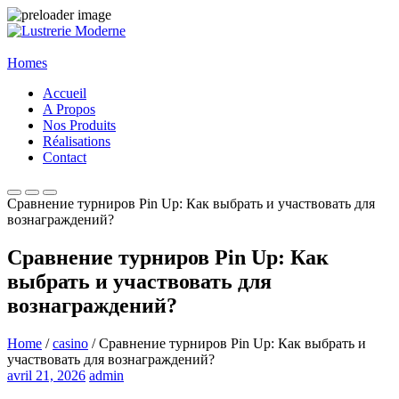
Homes
Accueil
A Propos
Nos Produits
Réalisations
Contact
Сравнение турниров Pin Up: Как выбрать и участвовать для
вознаграждений?
Сравнение турниров Pin Up: Как
выбрать и участвовать для
вознаграждений?
Home
/
casino
/ Сравнение турниров Pin Up: Как выбрать и
участвовать для вознаграждений?
avril 21, 2026
admin