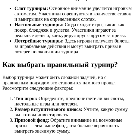
Слот турниры:
Основное внимание уделяется игровым
автоматам. Участники соревнуются в количестве ставок
и выигрышах на определенных слотах.
Настольные турниры:
Сюда входят игры, такие как
покер, блэкджек и рулетка. Участники играют за
реальные деньги, конкурируя друг с другом за призы.
Лотерейные турниры:
Здесь игроки получают билеты
за играбельные действия и могут выиграть призы в
лотерее по окончании турнира.
Как выбрать правильный турнир?
Выбор турнира может быть сложной задачей, но с
правильным подходом это становится намного проще.
Рассмотрите следующие факторы:
Тип игры:
Определите, предпочитаете ли вы слоты,
настольные игры или лотереи.
Размер вступительного взноса:
Учтите, какую сумму
вы готовы инвестировать.
Призовой фонд:
Обратите внимание на возможные
призы — чем выше фонд, тем больше вероятность
выиграть значимую сумму.