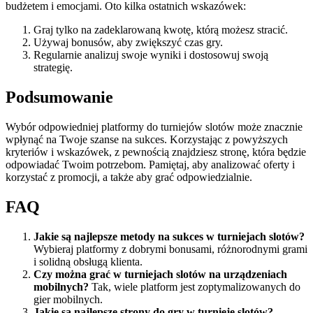
budżetem i emocjami. Oto kilka ostatnich wskazówek:
Graj tylko na zadeklarowaną kwotę, którą możesz stracić.
Używaj bonusów, aby zwiększyć czas gry.
Regularnie analizuj swoje wyniki i dostosowuj swoją
strategię.
Podsumowanie
Wybór odpowiedniej platformy do turniejów slotów może znacznie
wpłynąć na Twoje szanse na sukces. Korzystając z powyższych
kryteriów i wskazówek, z pewnością znajdziesz stronę, która będzie
odpowiadać Twoim potrzebom. Pamiętaj, aby analizować oferty i
korzystać z promocji, a także aby grać odpowiedzialnie.
FAQ
Jakie są najlepsze metody na sukces w turniejach slotów?
Wybieraj platformy z dobrymi bonusami, różnorodnymi grami
i solidną obsługą klienta.
Czy można grać w turniejach slotów na urządzeniach
mobilnych?
Tak, wiele platform jest zoptymalizowanych do
gier mobilnych.
Jakie są najlepsze strony do gry w turnieje slotów?