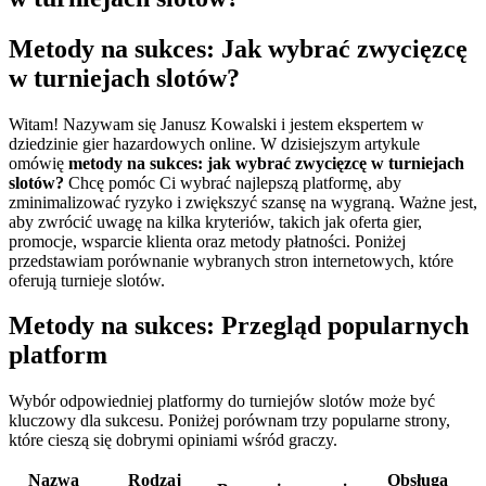
Metody na sukces: Jak wybrać zwycięzcę
w turniejach slotów?
Witam! Nazywam się Janusz Kowalski i jestem ekspertem w
dziedzinie gier hazardowych online. W dzisiejszym artykule
omówię
metody na sukces: jak wybrać zwycięzcę w turniejach
slotów?
Chcę pomóc Ci wybrać najlepszą platformę, aby
zminimalizować ryzyko i zwiększyć szansę na wygraną. Ważne jest,
aby zwrócić uwagę na kilka kryteriów, takich jak oferta gier,
promocje, wsparcie klienta oraz metody płatności. Poniżej
przedstawiam porównanie wybranych stron internetowych, które
oferują turnieje slotów.
Metody na sukces: Przegląd popularnych
platform
Wybór odpowiedniej platformy do turniejów slotów może być
kluczowy dla sukcesu. Poniżej porównam trzy popularne strony,
które cieszą się dobrymi opiniami wśród graczy.
Nazwa
Rodzaj
Obsługa