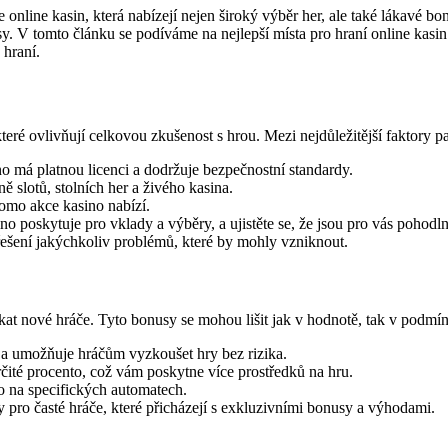
 online kasin, která nabízejí nejen široký výběr her, ale také lákavé bon
y. V tomto článku se podíváme na nejlepší místa pro hraní online kasin
 hraní.
které ovlivňují celkovou zkušenost s hrou. Mezi nejdůležitější faktory pa
no má platnou licenci a dodržuje bezpečnostní standardy.
ně slotů, stolních her a živého kasina.
promo akce kasino nabízí.
no poskytuje pro vklady a výběry, a ujistěte se, že jsou pro vás pohodln
 řešení jakýchkoliv problémů, které by mohly vzniknout.
ákat nové hráče. Tyto bonusy se mohou lišit jak v hodnotě, tak v podmínk
a umožňuje hráčům vyzkoušet hry bez rizika.
čité procento, což vám poskytne více prostředků na hru.
o na specifických automatech.
 pro časté hráče, které přicházejí s exkluzivními bonusy a výhodami.