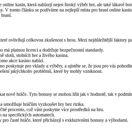
 online kasin, která nabízejí nejen široký výběr her, ale také lákavé bon
y. V tomto článku se podíváme na nejlepší místa pro hraní online kasin
 hraní.
které ovlivňují celkovou zkušenost s hrou. Mezi nejdůležitější faktory pa
no má platnou licenci a dodržuje bezpečnostní standardy.
ně slotů, stolních her a živého kasina.
promo akce kasino nabízí.
no poskytuje pro vklady a výběry, a ujistěte se, že jsou pro vás pohodln
 řešení jakýchkoliv problémů, které by mohly vzniknout.
ákat nové hráče. Tyto bonusy se mohou lišit jak v hodnotě, tak v podmínk
a umožňuje hráčům vyzkoušet hry bez rizika.
čité procento, což vám poskytne více prostředků na hru.
o na specifických automatech.
 pro časté hráče, které přicházejí s exkluzivními bonusy a výhodami.