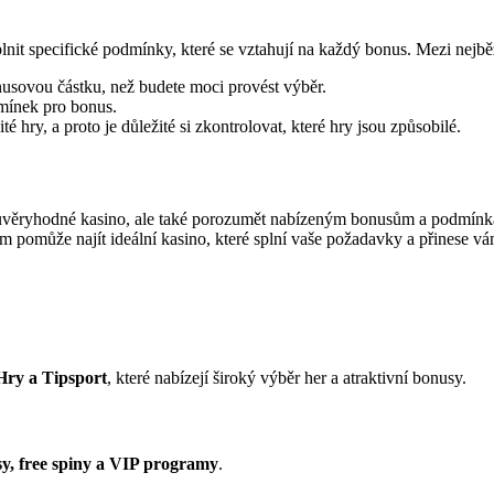
lnit specifické podmínky, které se vztahují na každý bonus. Mezi nejbě
nusovou částku, než budete moci provést výběr.
mínek pro bonus.
hry, a proto je důležité si zkontrolovat, které hry jsou způsobilé.
t důvěryhodné kasino, ale také porozumět nabízeným bonusům a podmínk
m pomůže najít ideální kasino, které splní vaše požadavky a přinese vá
Hry a Tipsport
, které nabízejí široký výběr her a atraktivní bonusy.
y, free spiny a VIP programy
.