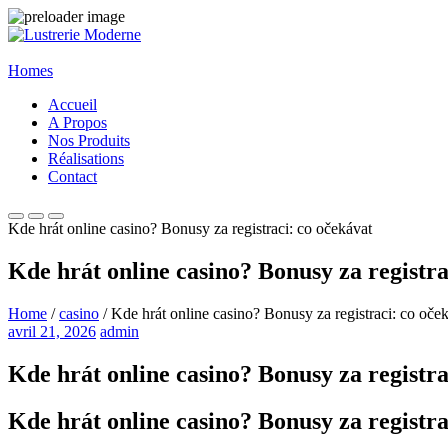
Homes
Accueil
A Propos
Nos Produits
Réalisations
Contact
Kde hrát online casino? Bonusy za registraci: co očekávat
Kde hrát online casino? Bonusy za registra
Home
/
casino
/ Kde hrát online casino? Bonusy za registraci: co oče
avril 21, 2026
admin
Kde hrát online casino? Bonusy za registra
Kde hrát online casino? Bonusy za registra