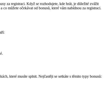
usy za registraci. Když se rozhodujete, kde hrát, je důležité zvážit
 a co můžete očekávat od bonusů, které vám nabídnou za registraci.
tří:
é.
ách, které musíte splnit. Nejčastěji se setkáte s těmito typy bonusů: