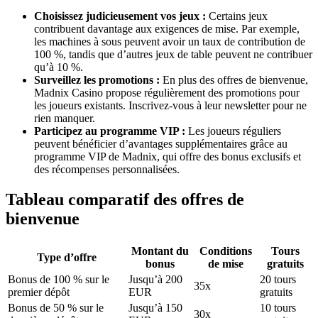
Choisissez judicieusement vos jeux :
Certains jeux
contribuent davantage aux exigences de mise. Par exemple,
les machines à sous peuvent avoir un taux de contribution de
100 %, tandis que d’autres jeux de table peuvent ne contribuer
qu’à 10 %.
Surveillez les promotions :
En plus des offres de bienvenue,
Madnix Casino propose régulièrement des promotions pour
les joueurs existants. Inscrivez-vous à leur newsletter pour ne
rien manquer.
Participez au programme VIP :
Les joueurs réguliers
peuvent bénéficier d’avantages supplémentaires grâce au
programme VIP de Madnix, qui offre des bonus exclusifs et
des récompenses personnalisées.
Tableau comparatif des offres de
bienvenue
Montant du
Conditions
Tours
Type d’offre
bonus
de mise
gratuits
Bonus de 100 % sur le
Jusqu’à 200
20 tours
35x
premier dépôt
EUR
gratuits
Bonus de 50 % sur le
Jusqu’à 150
10 tours
30x