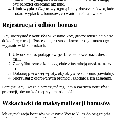
być bardziej opłacalne niż inne.
Limit wypłat:
Często występują limity dotyczące kwot, które
można wypłacić z bonusów, co warto mieć na uwadze.
Rejestracja i odbiór bonusu
Aby skorzystać z bonusów w kasynie Vox, gracze muszą najpierw
dokonć rejestracji. Proces ten jest stosunkowo prosty i można go
wyjaśnić w kilku krokach:
Utwórz konto, podając swoje dane osobowe oraz adres e-
mail.
Zweryfikuj swoje konto zgodnie z instrukcją wysłaną na e-
mail.
Dokonaj pierwszej wpłaty, aby aktywować bonus powitalny.
Skorzystaj z oferowanych promocji zgodnie z ich zasadami.
Pamiętaj, aby uważnie przeczytać regulamin każdych bonusów i
promocji, aby unikać nieprzyjemności później.
Wskazówki do maksymalizacji bonusów
Maksymalizacja bonusów w kasynie Vox to klucz do osiągnięcia