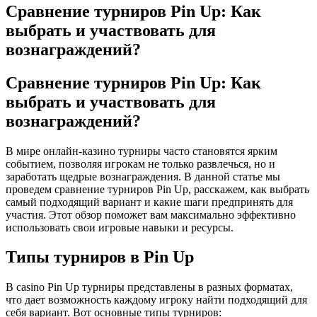
Сравнение турниров Pin Up: Как
выбрать и участвовать для
вознаграждений?
Сравнение турниров Pin Up: Как
выбрать и участвовать для
вознаграждений?
В мире онлайн-казино турниры часто становятся ярким
событием, позволяя игрокам не только развлечься, но и
заработать щедрые вознаграждения. В данной статье мы
проведем сравнение турниров Pin Up, расскажем, как выбрать
самый подходящий вариант и какие шаги предпринять для
участия. Этот обзор поможет вам максимально эффективно
использовать свои игровые навыки и ресурсы.
Типы турниров в Pin Up
В casino Pin Up турниры представлены в разных форматах,
что дает возможность каждому игроку найти подходящий для
себя вариант. Вот основные типы турниров: