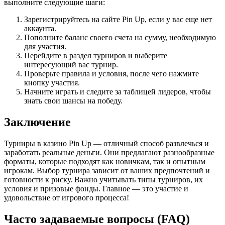
выполните следующие шаги:
Зарегистрируйтесь на сайте Pin Up, если у вас еще нет
аккаунта.
Пополните баланс своего счета на сумму, необходимую
для участия.
Перейдите в раздел турниров и выберите
интересующий вас турнир.
Проверьте правила и условия, после чего нажмите
кнопку участия.
Начните играть и следите за таблицей лидеров, чтобы
знать свои шансы на победу.
Заключение
Турниры в казино Pin Up — отличный способ развлечься и
заработать реальные деньги. Они предлагают разнообразные
форматы, которые подходят как новичкам, так и опытным
игрокам. Выбор турнира зависит от ваших предпочтений и
готовности к риску. Важно учитывать типы турниров, их
условия и призовые фонды. Главное — это участие и
удовольствие от игрового процесса!
Часто задаваемые вопросы (FAQ)