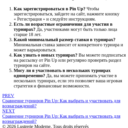
Как зарегистрироваться в Pin Up?
Чтобы
зарегистрироваться, зайдите на сайт, нажмите кнопку
« Регистрация » и следуйте инструкциям.
Есть ли возрастные ограничения для участия в
турнирах?
Да, участниками могут быть только лица
старше 18 лет.
Какой минимальный размер ставки в турнирах?
Минимальная ставка зависит от конкретного турнира и
может варьироваться.
Как узнать о новых турнирах?
Вы можете подписаться
на рассылку от Pin Up или регулярно проверять раздел
турниров на сайте.
Могу ли я участвовать в нескольких турнирах
одновременно?
Да, вы можете принимать участие в
нескольких турнирах, если это позволяет ваша игровая
стратегия и финансовые возможности.
PREV
Сравнение турниров Pin Up: Как выбрать и участвовать для
вознаграждений?
NEXT
Сравнение турниров Pin Up: Как выбрать и участвовать для
вознаграждений?
© 2026 Lustrerie Moderne. Tous droits réservés