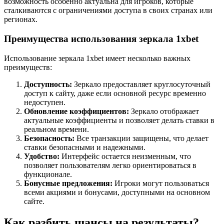
возможность особенно актуальна для игроков, которые
сталкиваются с ограничениями доступа в своих странах или
регионах.
Преимущества использования зеркала 1xbet
Использование зеркала 1xbet имеет несколько важных
преимуществ:
Доступность:
Зеркало предоставляет круглосуточный
доступ к сайту, даже если основной ресурс временно
недоступен.
Обновление коэффициентов:
Зеркало отображает
актуальные коэффициенты и позволяет делать ставки в
реальном времени.
Безопасность:
Все транзакции защищены, что делает
ставки безопасными и надежными.
Удобство:
Интерфейс остается неизменным, что
позволяет пользователям легко ориентироваться в
функционале.
Бонусные предложения:
Игроки могут пользоваться
всеми акциями и бонусами, доступными на основном
сайте.
Как разбить шансы на результаты?