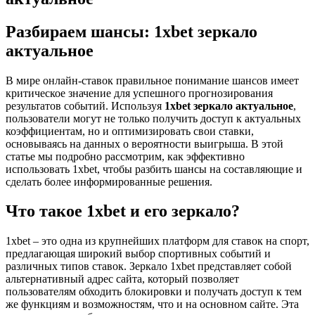
Разбираем шансы: 1xbet зеркало
актуальное
В мире онлайн-ставок правильное понимание шансов имеет
критическое значение для успешного прогнозирования
результатов событий. Используя
1xbet зеркало актуальное
,
пользователи могут не только получить доступ к актуальных
коэффициентам, но и оптимизировать свои ставки,
основываясь на данных о вероятности выигрыша. В этой
статье мы подробно рассмотрим, как эффективно
использовать 1xbet, чтобы разбить шансы на составляющие и
сделать более информированные решения.
Что такое 1xbet и его зеркало?
1xbet – это одна из крупнейших платформ для ставок на спорт,
предлагающая широкий выбор спортивных событий и
различных типов ставок. Зеркало 1xbet представляет собой
альтернативный адрес сайта, который позволяет
пользователям обходить блокировки и получать доступ к тем
же функциям и возможностям, что и на основном сайте. Эта