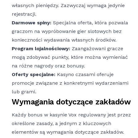
własnych pieniędzy. Zazwyczaj wymaga jedynie
rejestracji.
Darmowe spiny:
Specjalna oferta, która pozwala
graczom na wypróbowanie gier slotowych bez
konieczności wydawania własnych środków.
Program lojalnościowy:
Zaangażowani gracze
mogą zdobywać punkty, które można wymieniać
na różne nagrody oraz bonusy.
Oferty specjalne:
Kasyno czasami oferuje
promocje związane z konkretnymi wydarzeniami
lub grami.
Wymagania dotyczące zakładów
Każdy bonus w kasynie Vox regulowany jest przez
określone zasady, a jednym z kluczowych
elementów są wymagania dotyczące zakładów.