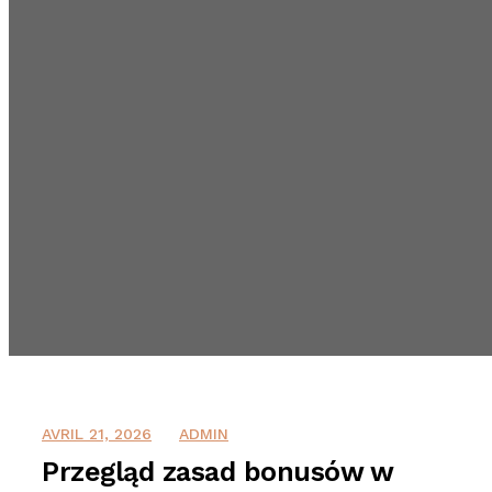
CONTACT
AVRIL 21, 2026
ADMIN
Przegląd zasad bonusów w