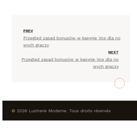
PREV
Przegląd zasad bonusów w kasynie Vox dla no
wych graczy
NEXT
Przegląd zasad bonusów w kasynie Vox dla no
wych graczy
© 2026 Lustrerie Moderne. Tous droits réservés