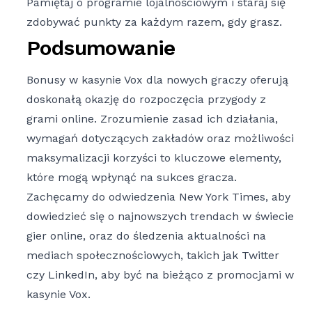
Pamiętaj o programie lojalnościowym i staraj się
zdobywać punkty za każdym razem, gdy grasz.
Podsumowanie
Bonusy w kasynie Vox dla nowych graczy oferują
doskonałą okazję do rozpoczęcia przygody z
grami online. Zrozumienie zasad ich działania,
wymagań dotyczących zakładów oraz możliwości
maksymalizacji korzyści to kluczowe elementy,
które mogą wpłynąć na sukces gracza.
Zachęcamy do odwiedzenia
New York Times
, aby
dowiedzieć się o najnowszych trendach w świecie
gier online, oraz do śledzenia aktualności na
mediach społecznościowych, takich jak
Twitter
czy
LinkedIn
, aby być na bieżąco z promocjami w
kasynie Vox.