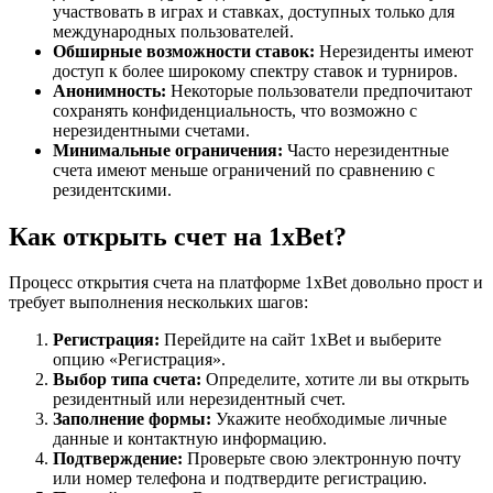
участвовать в играх и ставках, доступных только для
международных пользователей.
Обширные возможности ставок:
Нерезиденты имеют
доступ к более широкому спектру ставок и турниров.
Анонимность:
Некоторые пользователи предпочитают
сохранять конфиденциальность, что возможно с
нерезидентными счетами.
Минимальные ограничения:
Часто нерезидентные
счета имеют меньше ограничений по сравнению с
резидентскими.
Как открыть счет на 1xBet?
Процесс открытия счета на платформе 1xBet довольно прост и
требует выполнения нескольких шагов:
Регистрация:
Перейдите на сайт 1xBet и выберите
опцию «Регистрация».
Выбор типа счета:
Определите, хотите ли вы открыть
резидентный или нерезидентный счет.
Заполнение формы:
Укажите необходимые личные
данные и контактную информацию.
Подтверждение:
Проверьте свою электронную почту
или номер телефона и подтвердите регистрацию.