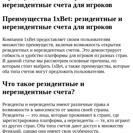
нерезидентные счета для игроков
Преимущества 1xBet: резидентные и
нерезидентные счета для игроков
Компания 1xBet предоставляет своим пользователям
множество преимуществ, включая возможность открытия
резидентных и нерезидентных счетов. Это демонстрирует
гибкость и удобство платформы для игроков из разных стран.
В данной статье мы рассмотрим основные причины, по
которым стоит выбрать 1xBet, а также преимущества, которые
оба типа счетов могут предложить пользователям.
Что такое резидентные и
нерезидентные счета?
Резиденты и нерезиденты имеют различные права и
возможности в зависимости от закона своей страны.
Резиденты — это лица, которые проживают в стране, где
зарегистрирована платформа, а нерезиденты — те, кто играют
из других стран. Оба типа счетов дают доступ к множеству
функций, однако они имеют свои особенности.