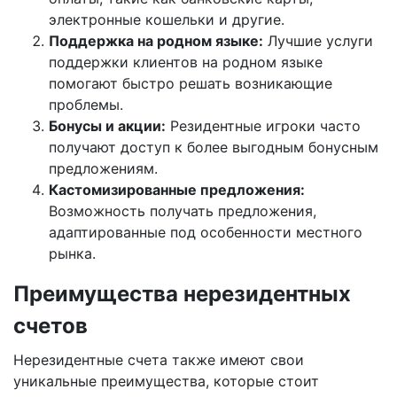
электронные кошельки и другие.
Поддержка на родном языке:
Лучшие услуги
поддержки клиентов на родном языке
помогают быстро решать возникающие
проблемы.
Бонусы и акции:
Резидентные игроки часто
получают доступ к более выгодным бонусным
предложениям.
Кастомизированные предложения:
Возможность получать предложения,
адаптированные под особенности местного
рынка.
Преимущества нерезидентных
счетов
Нерезидентные счета также имеют свои
уникальные преимущества, которые стоит