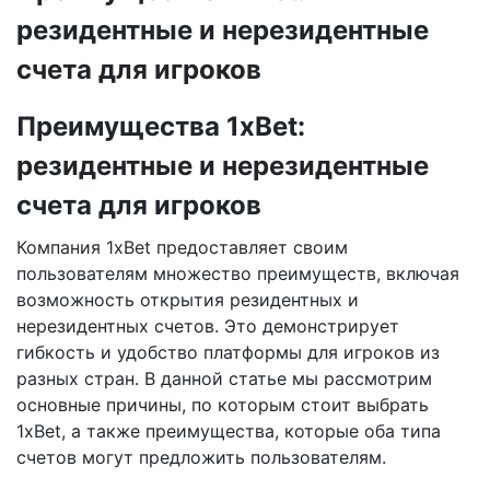
резидентные и нерезидентные
счета для игроков
Преимущества 1xBet:
резидентные и нерезидентные
счета для игроков
Компания 1xBet предоставляет своим
пользователям множество преимуществ, включая
возможность открытия резидентных и
нерезидентных счетов. Это демонстрирует
гибкость и удобство платформы для игроков из
разных стран. В данной статье мы рассмотрим
основные причины, по которым стоит выбрать
1xBet, а также преимущества, которые оба типа
счетов могут предложить пользователям.