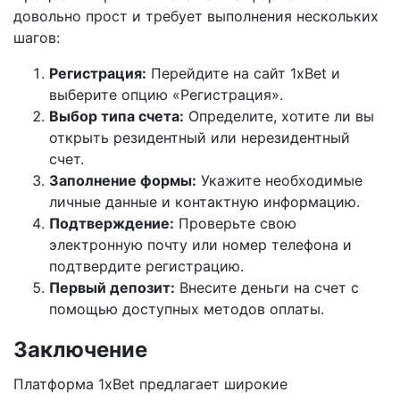
довольно прост и требует выполнения нескольких
шагов:
Регистрация:
Перейдите на сайт 1xBet и
выберите опцию «Регистрация».
Выбор типа счета:
Определите, хотите ли вы
открыть резидентный или нерезидентный
счет.
Заполнение формы:
Укажите необходимые
личные данные и контактную информацию.
Подтверждение:
Проверьте свою
электронную почту или номер телефона и
подтвердите регистрацию.
Первый депозит:
Внесите деньги на счет с
помощью доступных методов оплаты.
Заключение
Платформа 1xBet предлагает широкие