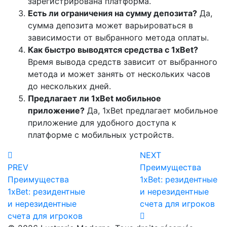
зарегистрирована платформа.
Есть ли ограничения на сумму депозита?
Да,
сумма депозита может варьироваться в
зависимости от выбранного метода оплаты.
Как быстро выводятся средства с 1xBet?
Время вывода средств зависит от выбранного
метода и может занять от нескольких часов
до нескольких дней.
Предлагает ли 1xBet мобильное
приложение?
Да, 1xBet предлагает мобильное
приложение для удобного доступа к
платформе с мобильных устройств.
NEXT
PREV
Преимущества
Преимущества
1xBet: резидентные
1xBet: резидентные
и нерезидентные
и нерезидентные
счета для игроков
счета для игроков