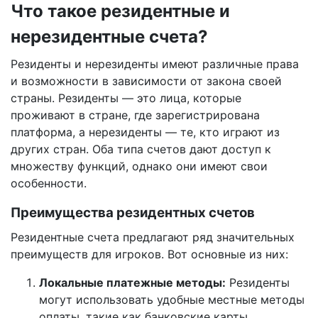
Что такое резидентные и
нерезидентные счета?
Резиденты и нерезиденты имеют различные права
и возможности в зависимости от закона своей
страны. Резиденты — это лица, которые
проживают в стране, где зарегистрирована
платформа, а нерезиденты — те, кто играют из
других стран. Оба типа счетов дают доступ к
множеству функций, однако они имеют свои
особенности.
Преимущества резидентных счетов
Резидентные счета предлагают ряд значительных
преимуществ для игроков. Вот основные из них:
Локальные платежные методы:
Резиденты
могут использовать удобные местные методы
оплаты, такие как банковские карты,