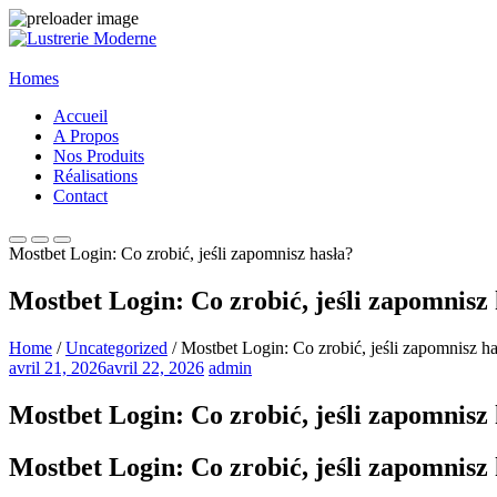
Homes
Accueil
A Propos
Nos Produits
Réalisations
Contact
Mostbet Login: Co zrobić, jeśli zapomnisz hasła?
Mostbet Login: Co zrobić, jeśli zapomnisz
Home
/
Uncategorized
/ Mostbet Login: Co zrobić, jeśli zapomnisz ha
avril 21, 2026
avril 22, 2026
admin
Mostbet Login: Co zrobić, jeśli zapomnisz
Mostbet Login: Co zrobić, jeśli zapomnisz