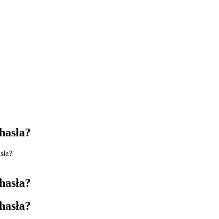
 hasła?
sła?
 hasła?
 hasła?