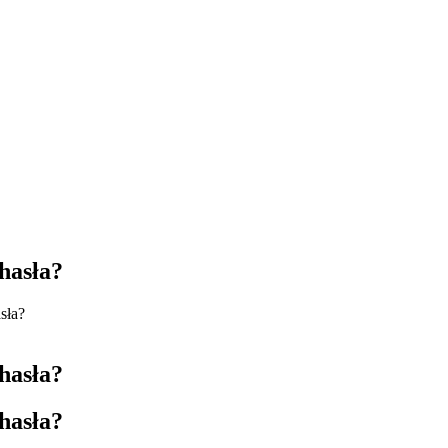
 hasła?
sła?
 hasła?
 hasła?