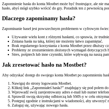
Zapomnienie hasła do konta Mostbet może być frustrujące, ale nie m
hasło, abyś mógł szybko wrócić do gry. Poradnik ten z pewnością p
Dlaczego zapominamy hasła?
Zapominanie haseł jest powszechnym problemem w cyfrowym świeci
Używanie wielu kont z różnymi hasłami, co sprawia, że trudnie
Zmiana hasła na taką, której nie możemy łatwo zapamiętać.
Brak regularnego korzystania z konta Mostbet przez dłuższy cz
Problemy ze zrozumieniem złożonych wymagań dotyczących h
Stres, pośpiech lub inne czynniki, które wpływają na naszą pam
Jak zresetować hasło na Mostbet?
Aby odzyskać dostęp do swojego konta Mostbet po zapomnieniu hasła
Nawiguj do strony logowania Mostbet.
Kliknij link „Zapomniałeś hasła?” znajdujący się pod polem do
Wprowadź swój zarejestrowany adres e-mail lub numer telefon
Sprawdź swoją skrzynkę odbiorczą lub SMS-y w celu otrzymani
Postępuj zgodnie z instrukcjami w wiadomości, aby utworzyć 
Zaloguj się, używając nowego hasła.