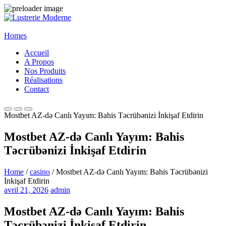
Homes
Accueil
A Propos
Nos Produits
Réalisations
Contact
Mostbet AZ-də Canlı Yayım: Bahis Təcrübənizi İnkişaf Etdirin
Mostbet AZ-də Canlı Yayım: Bahis
Təcrübənizi İnkişaf Etdirin
Home
/
casino
/ Mostbet AZ-də Canlı Yayım: Bahis Təcrübənizi
İnkişaf Etdirin
avril 21, 2026
admin
Mostbet AZ-də Canlı Yayım: Bahis
Təcrübənizi İnkişaf Etdirin