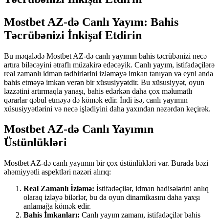
Mostbet AZ-də Canlı Yayım: Bahis
Təcrübənizi İnkişaf Etdirin
Bu məqalədə Mostbet AZ-də canlı yayımın bahis təcrübənizi necə
artıra biləcəyini ətraflı müzakirə edəcəyik. Canlı yayım, istifadəçilərə
real zamanlı idman tədbirlərini izləməyə imkan tanıyan və eyni anda
bahis etməyə imkan verən bir xüsusiyyətdir. Bu xüsusiyyət, oyun
ləzzətini artırmaqla yanaşı, bahis edərkən daha çox məlumatlı
qərarlar qəbul etməyə də kömək edir. İndi isə, canlı yayımın
xüsusiyyətlərini və necə işlədiyini daha yaxından nəzərdən keçirək.
Mostbet AZ-də Canlı Yayımın
Üstünlükləri
Mostbet AZ-də canlı yayımın bir çox üstünlükləri var. Burada bəzi
əhəmiyyətli aspektləri nəzəri alırıq:
Real Zamanlı İzləmə:
İstifadəçilər, idman hadisələrini anlıq
olaraq izləyə bilərlər, bu da oyun dinamikasını daha yaxşı
anlamağa kömək edir.
Bahis İmkanları:
Canlı yayım zamanı, istifadəçilər bahis