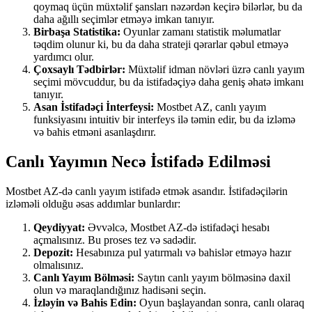
qoymaq üçün müxtəlif şansları nəzərdən keçirə bilərlər, bu da
daha ağıllı seçimlər etməyə imkan tanıyır.
Birbaşa Statistika:
Oyunlar zamanı statistik məlumatlar
təqdim olunur ki, bu da daha strateji qərarlar qəbul etməyə
yardımcı olur.
Çoxsaylı Tədbirlər:
Müxtəlif idman növləri üzrə canlı yayım
seçimi mövcuddur, bu da istifadəçiyə daha geniş əhatə imkanı
tanıyır.
Asan İstifadəçi İnterfeysi:
Mostbet AZ, canlı yayım
funksiyasını intuitiv bir interfeys ilə təmin edir, bu da izləmə
və bahis etməni asanlaşdırır.
Canlı Yayımın Necə İstifadə Edilməsi
Mostbet AZ-də canlı yayım istifadə etmək asandır. İstifadəçilərin
izləməli olduğu əsas addımlar bunlardır:
Qeydiyyat:
Əvvəlcə, Mostbet AZ-də istifadəçi hesabı
açmalısınız. Bu proses tez və sadədir.
Depozit:
Hesabınıza pul yatırmalı və bahislər etməyə hazır
olmalısınız.
Canlı Yayım Bölməsi:
Saytın canlı yayım bölməsinə daxil
olun və maraqlandığınız hadisəni seçin.
İzləyin və Bahis Edin:
Oyun başlayandan sonra, canlı olaraq