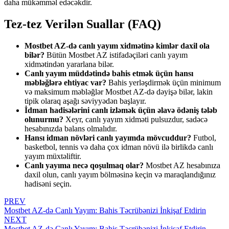
daha mükəmməl edəcəkdir.
Tez-tez Verilən Suallar (FAQ)
Mostbet AZ-də canlı yayım xidmətinə kimlər daxil ola
bilər?
Bütün Mostbet AZ istifadəçiləri canlı yayım
xidmətindən yararlana bilər.
Canlı yayım müddətində bahis etmək üçün hansı
məbləğlərə ehtiyac var?
Bahis yerləşdirmək üçün minimum
və maksimum məbləğlər Mostbet AZ-də dəyişə bilər, lakin
tipik olaraq aşağı səviyyədən başlayır.
İdman hadisələrini canlı izləmək üçün əlavə ödəniş tələb
olunurmu?
Xeyr, canlı yayım xidməti pulsuzdur, sadəcə
hesabınızda balans olmalıdır.
Hansı idman növləri canlı yayımda mövcuddur?
Futbol,
basketbol, tennis və daha çox idman növü ilə birlikdə canlı
yayım müxtəliftir.
Canlı yayıma necə qoşulmaq olar?
Mostbet AZ hesabınıza
daxil olun, canlı yayım bölməsinə keçin və maraqlandığınız
hadisəni seçin.
PREV
Mostbet AZ-də Canlı Yayım: Bahis Təcrübənizi İnkişaf Etdirin
NEXT
Mostbet AZ-də Canlı Yayım: Bahis Təcrübənizi İnkişaf Etdirin