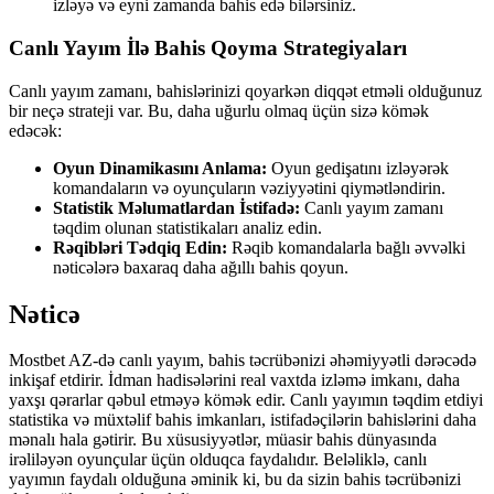
izləyə və eyni zamanda bahis edə bilərsiniz.
Canlı Yayım İlə Bahis Qoyma Strategiyaları
Canlı yayım zamanı, bahislərinizi qoyarkən diqqət etməli olduğunuz
bir neçə strateji var. Bu, daha uğurlu olmaq üçün sizə kömək
edəcək:
Oyun Dinamikasını Anlama:
Oyun gedişatını izləyərək
komandaların və oyunçuların vəziyyətini qiymətləndirin.
Statistik Məlumatlardan İstifadə:
Canlı yayım zamanı
təqdim olunan statistikaları analiz edin.
Rəqibləri Tədqiq Edin:
Rəqib komandalarla bağlı əvvəlki
nəticələrə baxaraq daha ağıllı bahis qoyun.
Nəticə
Mostbet AZ-də canlı yayım, bahis təcrübənizi əhəmiyyətli dərəcədə
inkişaf etdirir. İdman hadisələrini real vaxtda izləmə imkanı, daha
yaxşı qərarlar qəbul etməyə kömək edir. Canlı yayımın təqdim etdiyi
statistika və müxtəlif bahis imkanları, istifadəçilərin bahislərini daha
mənalı hala gətirir. Bu xüsusiyyətlər, müasir bahis dünyasında
irəliləyən oyunçular üçün olduqca faydalıdır. Beləliklə, canlı
yayımın faydalı olduğuna əminik ki, bu da sizin bahis təcrübənizi