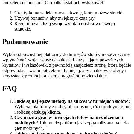
budżetem i emocjami. Oto kilka ostatnich wskazówek:
Graj tylko na zadeklarowaną kwotę, którą możesz stracić.
Używaj bonusów, aby zwiększyć czas gry.
Regularnie analizuj swoje wyniki i dostosowuj swoją
strategię.
Podsumowanie
Wybór odpowiedniej platformy do turniejów slotów może znacznie
wpłynąć na Twoje szanse na sukces. Korzystając z powyższych
kryteriów i wskazówek, z pewnością znajdziesz stronę, która będzie
odpowiadać Twoim potrzebom. Pamiętaj, aby analizować oferty i
korzystać z promocji, a także aby grać odpowiedzialnie.
FAQ
Jakie są najlepsze metody na sukces w turniejach slotów?
Wybieraj platformy z dobrymi bonusami, różnorodnymi grami
i solidną obsługą klienta.
Czy można grać w turniejach slotów na urządzeniach
mobilnych?
Tak, wiele platform jest zoptymalizowanych do
gier mobilnych.
Jakie są najlepsze strony do gry w turnieje slotów?