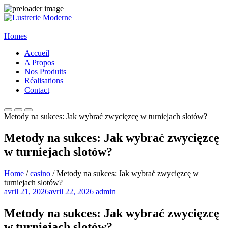
Homes
Accueil
A Propos
Nos Produits
Réalisations
Contact
Metody na sukces: Jak wybrać zwycięzcę w turniejach slotów?
Metody na sukces: Jak wybrać zwycięzcę
w turniejach slotów?
Home
/
casino
/ Metody na sukces: Jak wybrać zwycięzcę w
turniejach slotów?
avril 21, 2026
avril 22, 2026
admin
Metody na sukces: Jak wybrać zwycięzcę
w turniejach slotów?