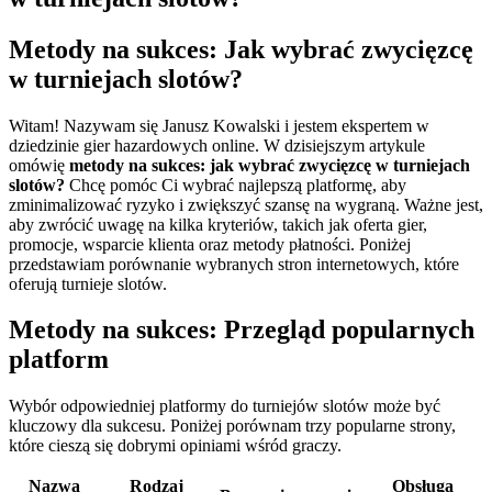
Metody na sukces: Jak wybrać zwycięzcę
w turniejach slotów?
Witam! Nazywam się Janusz Kowalski i jestem ekspertem w
dziedzinie gier hazardowych online. W dzisiejszym artykule
omówię
metody na sukces: jak wybrać zwycięzcę w turniejach
slotów?
Chcę pomóc Ci wybrać najlepszą platformę, aby
zminimalizować ryzyko i zwiększyć szansę na wygraną. Ważne jest,
aby zwrócić uwagę na kilka kryteriów, takich jak oferta gier,
promocje, wsparcie klienta oraz metody płatności. Poniżej
przedstawiam porównanie wybranych stron internetowych, które
oferują turnieje slotów.
Metody na sukces: Przegląd popularnych
platform
Wybór odpowiedniej platformy do turniejów slotów może być
kluczowy dla sukcesu. Poniżej porównam trzy popularne strony,
które cieszą się dobrymi opiniami wśród graczy.
Nazwa
Rodzaj
Obsługa