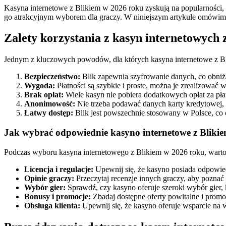
Kasyna internetowe z Blikiem w 2026 roku zyskują na popularności, a
go atrakcyjnym wyborem dla graczy. W niniejszym artykule omówimy z
Zalety korzystania z kasyn internetowych 
Jednym z kluczowych powodów, dla których kasyna internetowe z Bli
Bezpieczeństwo:
Blik zapewnia szyfrowanie danych, co obniż
Wygoda:
Płatności są szybkie i proste, można je zrealizować w
Brak opłat:
Wiele kasyn nie pobiera dodatkowych opłat za pła
Anonimowość:
Nie trzeba podawać danych karty kredytowej, 
Łatwy dostęp:
Blik jest powszechnie stosowany w Polsce, co
Jak wybrać odpowiednie kasyno internetowe z Bliki
Podczas wyboru kasyna internetowego z Blikiem w 2026 roku, wart
Licencja i regulacje:
Upewnij się, że kasyno posiada odpowied
Opinie graczy:
Przeczytaj recenzje innych graczy, aby pozna
Wybór gier:
Sprawdź, czy kasyno oferuje szeroki wybór gier, k
Bonusy i promocje:
Zbadaj dostępne oferty powitalne i promo
Obsługa klienta:
Upewnij się, że kasyno oferuje wsparcie na 