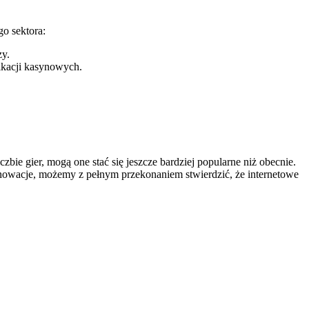
o sektora:
zy.
likacji kasynowych.
bie gier, mogą one stać się jeszcze bardziej popularne niż obecnie.
nnowacje, możemy z pełnym przekonaniem stwierdzić, że internetowe