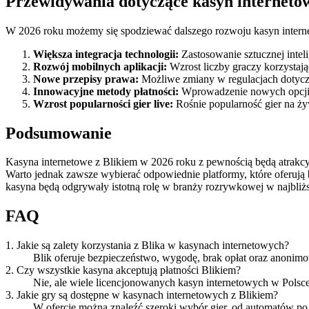
Przewidywania dotyczące kasyn interneto
W 2026 roku możemy się spodziewać dalszego rozwoju kasyn internet
Większa integracja technologii:
Zastosowanie sztucznej inteli
Rozwój mobilnych aplikacji:
Wzrost liczby graczy korzystają
Nowe przepisy prawa:
Możliwe zmiany w regulacjach dotyczą
Innowacyjne metody płatności:
Wprowadzenie nowych opcji p
Wzrost popularności gier live:
Rośnie popularność gier na żyw
Podsumowanie
Kasyna internetowe z Blikiem w 2026 roku z pewnością będą atrakcyjn
Warto jednak zawsze wybierać odpowiednie platformy, które oferują
kasyna będą odgrywały istotną rolę w branży rozrywkowej w najbliżs
FAQ
1. Jakie są zalety korzystania z Blika w kasynach internetowych?
Blik oferuje bezpieczeństwo, wygodę, brak opłat oraz anonimo
2. Czy wszystkie kasyna akceptują płatności Blikiem?
Nie, ale wiele licencjonowanych kasyn internetowych w Polsce 
3. Jakie gry są dostępne w kasynach internetowych z Blikiem?
W ofercie można znaleźć szeroki wybór gier, od automatów po g