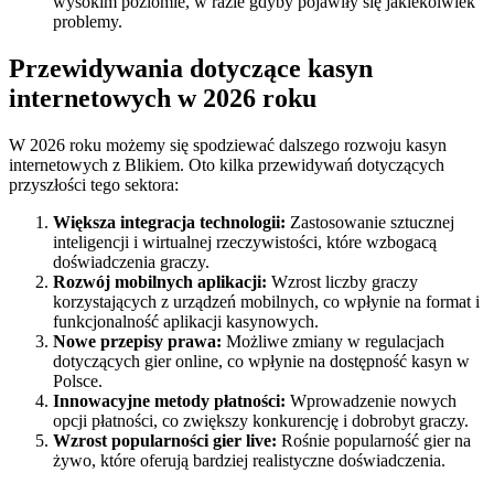
wysokim poziomie, w razie gdyby pojawiły się jakiekolwiek
problemy.
Przewidywania dotyczące kasyn
internetowych w 2026 roku
W 2026 roku możemy się spodziewać dalszego rozwoju kasyn
internetowych z Blikiem. Oto kilka przewidywań dotyczących
przyszłości tego sektora:
Większa integracja technologii:
Zastosowanie sztucznej
inteligencji i wirtualnej rzeczywistości, które wzbogacą
doświadczenia graczy.
Rozwój mobilnych aplikacji:
Wzrost liczby graczy
korzystających z urządzeń mobilnych, co wpłynie na format i
funkcjonalność aplikacji kasynowych.
Nowe przepisy prawa:
Możliwe zmiany w regulacjach
dotyczących gier online, co wpłynie na dostępność kasyn w
Polsce.
Innowacyjne metody płatności:
Wprowadzenie nowych
opcji płatności, co zwiększy konkurencję i dobrobyt graczy.
Wzrost popularności gier live:
Rośnie popularność gier na
żywo, które oferują bardziej realistyczne doświadczenia.