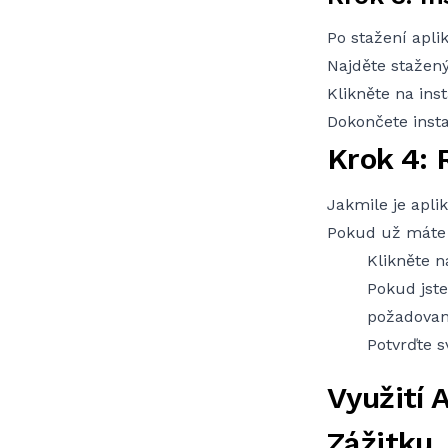
Po stažení aplik
Najděte stažený
Klikněte na ins
Dokončete insta
Krok 4: 
Jakmile je aplik
Pokud už máte 
Klikněte n
Pokud jste
požadovan
Potvrďte s
Využití 
Zážitku