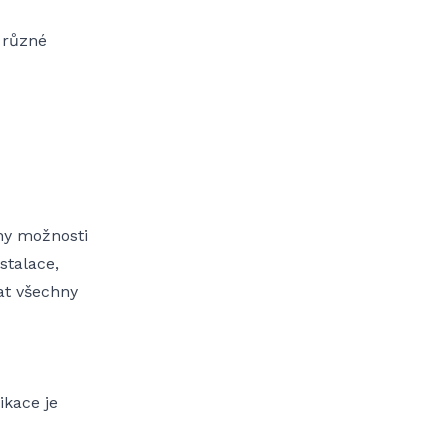
í různé
ny možnosti
stalace,
at všechny
ikace je