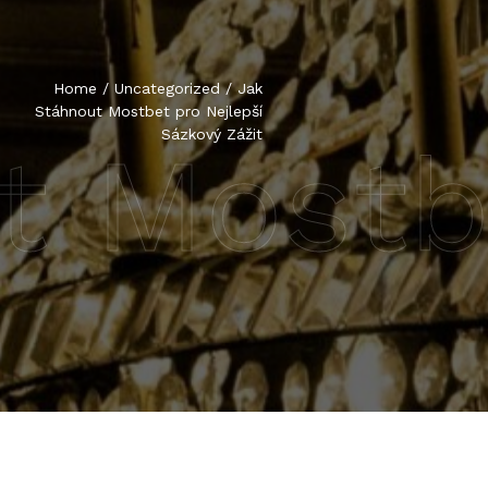
Home
/
Uncategorized
/ Jak
Stáhnout Mostbet pro Nejlepší
Sázkový Zážit
 Mostbe