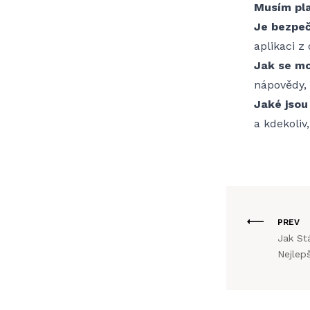
Musím pla
Je bezpeč
aplikaci z 
Jak se mo
nápovědy,
Jaké jsou
a kdekoliv
PREV
Jak St
Nejlep