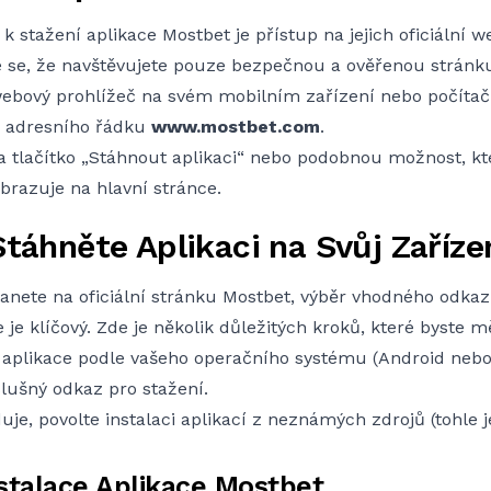
 stažení aplikace Mostbet je přístup na jejich oficiální 
te se, že navštěvujete pouze bezpečnou a ověřenou stránk
webový prohlížeč na svém mobilním zařízení nebo počítači
o adresního řádku
www.mostbet.com
.
a tlačítko „Stáhnout aplikaci“ nebo podobnou možnost, kt
brazuje na hlavní stránce.
Stáhněte Aplikaci na Svůj Zaříze
anete na oficiální stránku Mostbet, výběr vhodného odka
 je klíčový. Zde je několik důležitých kroků, které byste m
i aplikace podle vašeho operačního systému (Android nebo
slušný odkaz pro stažení.
je, povolte instalaci aplikací z neznámých zdrojů (tohle j
nstalace Aplikace Mostbet