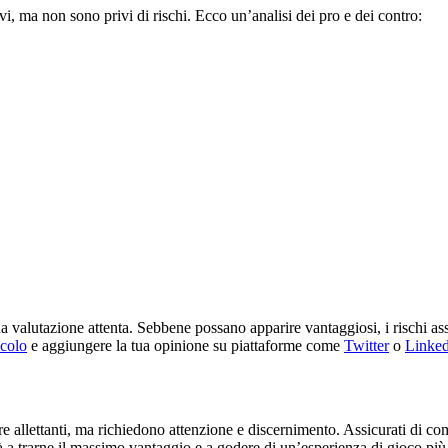
, ma non sono privi di rischi. Ecco un’analisi dei pro e dei contro:
valutazione attenta. Sebbene possano apparire vantaggiosi, i rischi asso
icolo
e aggiungere la tua opinione su piattaforme come
Twitter
o
Linke
llettanti, ma richiedono attenzione e discernimento. Assicurati di comp
erà a trarne il massimo vantaggio e a godere di un’esperienza di gioco più