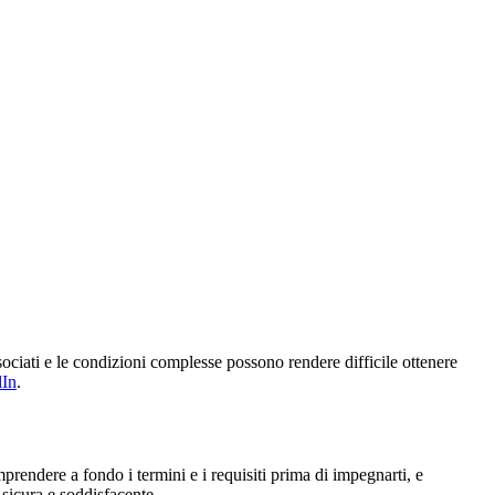
ciati e le condizioni complesse possono rendere difficile ottenere
dIn
.
rendere a fondo i termini e i requisiti prima di impegnarti, e
 sicura e soddisfacente.