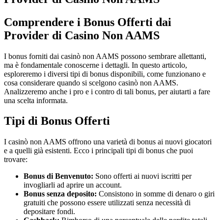
Comprendere i Bonus Offerti dai
Provider di Casino Non AAMS
I bonus forniti dai casinò non AAMS possono sembrare allettanti,
ma è fondamentale conoscerne i dettagli. In questo articolo,
esploreremo i diversi tipi di bonus disponibili, come funzionano e
cosa considerare quando si scelgono casinò non AAMS.
Analizzeremo anche i pro e i contro di tali bonus, per aiutarti a fare
una scelta informata.
Tipi di Bonus Offerti
I casinò non AAMS offrono una varietà di bonus ai nuovi giocatori
e a quelli già esistenti. Ecco i principali tipi di bonus che puoi
trovare:
Bonus di Benvenuto:
Sono offerti ai nuovi iscritti per
invogliarli ad aprire un account.
Bonus senza deposito:
Consistono in somme di denaro o giri
gratuiti che possono essere utilizzati senza necessità di
depositare fondi.