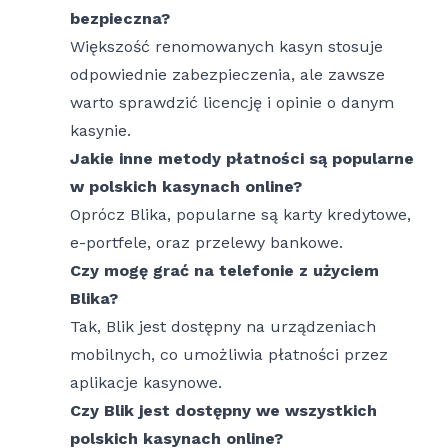
bezpieczna?
Większość renomowanych kasyn stosuje
odpowiednie zabezpieczenia, ale zawsze
warto sprawdzić licencję i opinie o danym
kasynie.
Jakie inne metody płatności są popularne
w polskich kasynach online?
Oprócz Blika, popularne są karty kredytowe,
e-portfele, oraz przelewy bankowe.
Czy mogę grać na telefonie z użyciem
Blika?
Tak, Blik jest dostępny na urządzeniach
mobilnych, co umożliwia płatności przez
aplikacje kasynowe.
Czy Blik jest dostępny we wszystkich
polskich kasynach online?