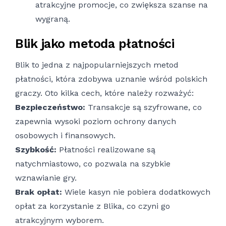
atrakcyjne promocje, co zwiększa szanse na
wygraną.
Blik jako metoda płatności
Blik to jedna z najpopularniejszych metod
płatności, która zdobywa uznanie wśród polskich
graczy. Oto kilka cech, które należy rozważyć:
Bezpieczeństwo:
Transakcje są szyfrowane, co
zapewnia wysoki poziom ochrony danych
osobowych i finansowych.
Szybkość:
Płatności realizowane są
natychmiastowo, co pozwala na szybkie
wznawianie gry.
Brak opłat:
Wiele kasyn nie pobiera dodatkowych
opłat za korzystanie z Blika, co czyni go
atrakcyjnym wyborem.