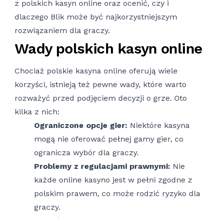
z polskich kasyn online oraz ocenić, czy i
dlaczego Blik może być najkorzystniejszym
rozwiązaniem dla graczy.
Wady polskich kasyn online
Chociaż polskie kasyna online oferują wiele
korzyści, istnieją też pewne wady, które warto
rozważyć przed podjęciem decyzji o grze. Oto
kilka z nich:
Ograniczone opcje gier:
Niektóre kasyna
mogą nie oferować pełnej gamy gier, co
ogranicza wybór dla graczy.
Problemy z regulacjami prawnymi:
Nie
każde online kasyno jest w pełni zgodne z
polskim prawem, co może rodzić ryzyko dla
graczy.