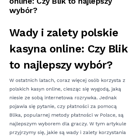
online: Czy Blik to najlepszy
wybór?
Wady i zalety polskie
kasyna online: Czy Blik
to najlepszy wybór?
W ostatnich latach, coraz więcej osób korzysta z
polskich kasyn online, ciesząc się wygodą, jaką
niesie ze sobą internetowa rozrywka. Jednak
pojawia się pytanie, czy płatności za pomocą
Blika, popularnej metody płatności w Polsce, są
najlepszym wyborem dla graczy. W tym artykule
przyjrzymy się, jakie są wady i zalety korzystania