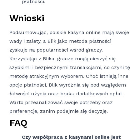
płatności.
Wnioski
Podsumowując, polskie kasyna online mają swoje
wady i zalety, a Blik jako metoda płatności
zyskuje na popularności wśród graczy.
Korzystając z Blika, gracze mogą cieszyć się
szybkimi i bezpiecznymi transakcjami, co czyni tę
metodę atrakcyjnym wyborem. Choć istnieją inne
opcje płatności, Blik wyróżnia się pod względem
łatwości użycia oraz braku dodatkowych opłat.
Warto przeanalizować swoje potrzeby oraz
preferencje, zanim podejmie się decyzję.
FAQ
Czy współpraca z kasynami online jest