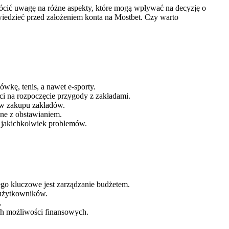
wrócić uwagę na różne aspekty, które mogą wpływać na decyzję o
iedzieć przed założeniem konta na Mostbet. Czy warto
kę, tenis, a nawet e-sporty.
i na rozpoczęcie przygody z zakładami.
sów zakupu zakładów.
ne z obstawianiem.
e jakichkolwiek problemów.
ego kluczowe jest zarządzanie budżetem.
 użytkowników.
.
ich możliwości finansowych.