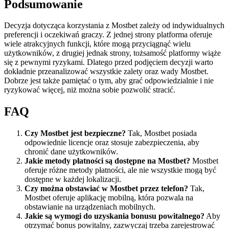
Podsumowanie
Decyzja dotycząca korzystania z Mostbet zależy od indywidualnych
preferencji i oczekiwań graczy. Z jednej strony platforma oferuje
wiele atrakcyjnych funkcji, które mogą przyciągnąć wielu
użytkowników, z drugiej jednak strony, tożsamość platformy wiąże
się z pewnymi ryzykami. Dlatego przed podjęciem decyzji warto
dokładnie przeanalizować wszystkie zalety oraz wady Mostbet.
Dobrze jest także pamiętać o tym, aby grać odpowiedzialnie i nie
ryzykować więcej, niż można sobie pozwolić stracić.
FAQ
Czy Mostbet jest bezpieczne?
Tak, Mostbet posiada
odpowiednie licencje oraz stosuje zabezpieczenia, aby
chronić dane użytkowników.
Jakie metody płatności są dostępne na Mostbet?
Mostbet
oferuje różne metody płatności, ale nie wszystkie mogą być
dostępne w każdej lokalizacji.
Czy można obstawiać w Mostbet przez telefon?
Tak,
Mostbet oferuje aplikację mobilną, która pozwala na
obstawianie na urządzeniach mobilnych.
Jakie są wymogi do uzyskania bonusu powitalnego?
Aby
otrzymać bonus powitalny, zazwyczaj trzeba zarejestrować