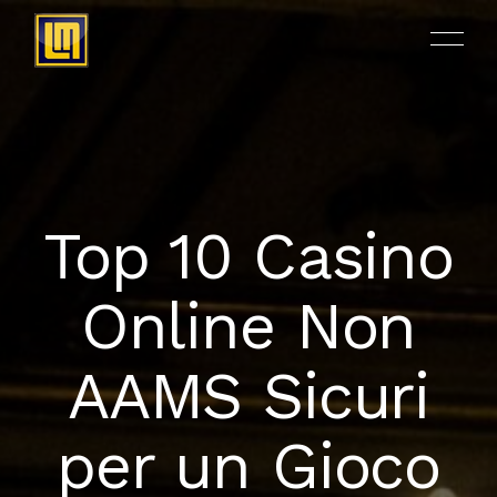
Top 10 Casino
ACCUEIL
Online Non
A PROPOS
AAMS Sicuri
NOS PRODUITS
per un Gioco
RÉALISATIONS