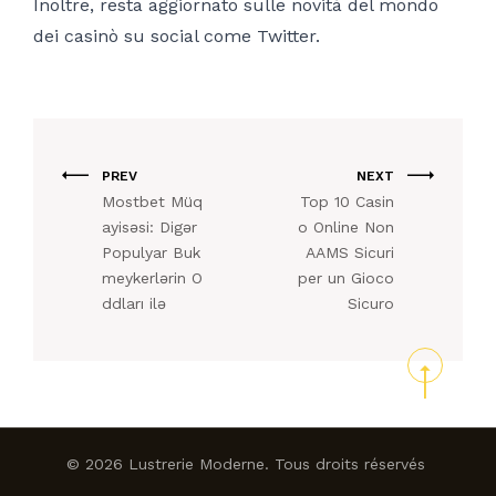
Inoltre, resta aggiornato sulle novità del mondo
dei casinò su social come
Twitter
.
PREV
NEXT
Mostbet Müq
Top 10 Casin
ayisəsi: Digər
o Online Non
Populyar Buk
AAMS Sicuri
meykerlərin O
per un Gioco
ddları ilə
Sicuro
© 2026 Lustrerie Moderne. Tous droits réservés