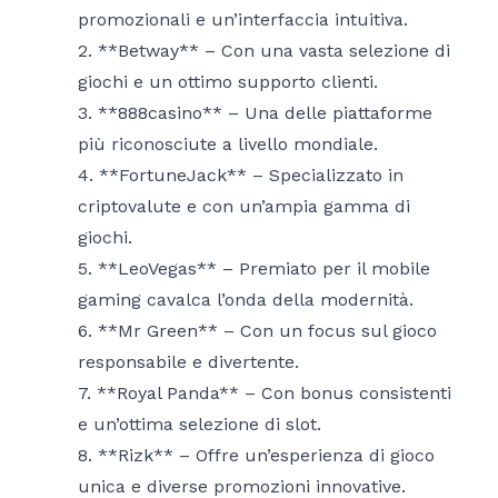
promozionali e un’interfaccia intuitiva.
2. **Betway** – Con una vasta selezione di
giochi e un ottimo supporto clienti.
3. **888casino** – Una delle piattaforme
più riconosciute a livello mondiale.
4. **FortuneJack** – Specializzato in
criptovalute e con un’ampia gamma di
giochi.
5. **LeoVegas** – Premiato per il mobile
gaming cavalca l’onda della modernità.
6. **Mr Green** – Con un focus sul gioco
responsabile e divertente.
7. **Royal Panda** – Con bonus consistenti
e un’ottima selezione di slot.
8. **Rizk** – Offre un’esperienza di gioco
unica e diverse promozioni innovative.