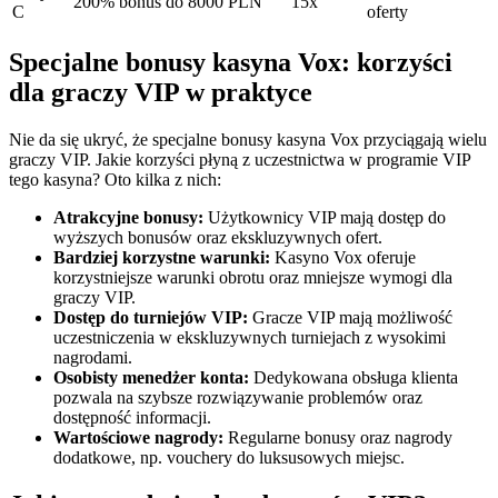
200% bonus do 8000 PLN
15x
C
oferty
Specjalne bonusy kasyna Vox: korzyści
dla graczy VIP w praktyce
Nie da się ukryć, że specjalne bonusy kasyna Vox przyciągają wielu
graczy VIP. Jakie korzyści płyną z uczestnictwa w programie VIP
tego kasyna? Oto kilka z nich:
Atrakcyjne bonusy:
Użytkownicy VIP mają dostęp do
wyższych bonusów oraz ekskluzywnych ofert.
Bardziej korzystne warunki:
Kasyno Vox oferuje
korzystniejsze warunki obrotu oraz mniejsze wymogi dla
graczy VIP.
Dostęp do turniejów VIP:
Gracze VIP mają możliwość
uczestniczenia w ekskluzywnych turniejach z wysokimi
nagrodami.
Osobisty menedżer konta:
Dedykowana obsługa klienta
pozwala na szybsze rozwiązywanie problemów oraz
dostępność informacji.
Wartościowe nagrody:
Regularne bonusy oraz nagrody
dodatkowe, np. vouchery do luksusowych miejsc.