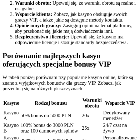
Warunki obrotu:
Upewnij się, że warunki obrotu są realne i
osiągalne.
Wsparcie klienta:
Zobacz, jak kasyno obsługuje swoich
graczy VIP, a także jakie są dostępne metody kontaktu.
Opinie innych graczy:
Zasięgnij opinii na temat platformy,
aby przekonać się, jakie mają doświadczenia inni.
Bezpieczeństwo i licencje:
Upewnij się, że kasyno ma
odpowiednie licencje i stosuje standardy bezpieczeństwa.
Porównanie najlepszych kasyn
oferujących specjalne bonusy VIP
W tabeli poniżej porównam trzy popularne kasyna online, które są
znane z wyjątkowych bonusów dla graczy VIP. Zobacz, jak
prezentują się na różnych płaszczyznach.
Warunki
Kasyno
Rodzaj bonusu
Wsparcie VIP
obrotu
Kasyno
Dedykowany
50% bonus do 5000 PLN
20x
A
menedżer
Kasyno
100% bonus do 3000 PLN
24/7 czat na
25x
B
oraz 100 darmowych spinów
żywo
Kasyno
Personalizowane