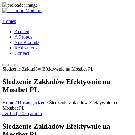
Homes
Accueil
A Propos
Nos Produits
Réalisations
Contact
Śledzenie Zakładów Efektywnie na Mostbet PL
Śledzenie Zakładów Efektywnie na
Mostbet PL
Home
/
Uncategorized
/ Śledzenie Zakładów Efektywnie na
Mostbet PL
avril 20, 2026
admin
Śledzenie Zakładów Efektywnie na
Mostbet PL