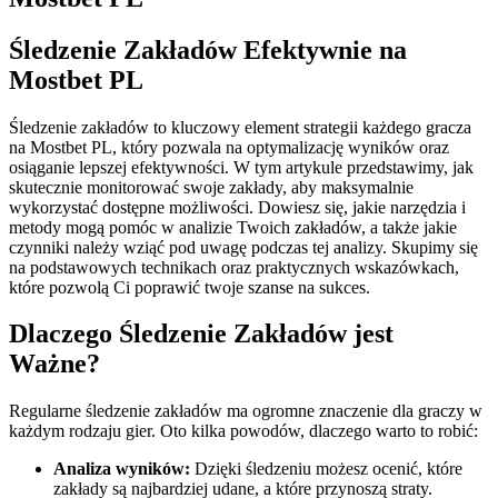
Śledzenie Zakładów Efektywnie na
Mostbet PL
Śledzenie zakładów to kluczowy element strategii każdego gracza
na Mostbet PL, który pozwala na optymalizację wyników oraz
osiąganie lepszej efektywności. W tym artykule przedstawimy, jak
skutecznie monitorować swoje zakłady, aby maksymalnie
wykorzystać dostępne możliwości. Dowiesz się, jakie narzędzia i
metody mogą pomóc w analizie Twoich zakładów, a także jakie
czynniki należy wziąć pod uwagę podczas tej analizy. Skupimy się
na podstawowych technikach oraz praktycznych wskazówkach,
które pozwolą Ci poprawić twoje szanse na sukces.
Dlaczego Śledzenie Zakładów jest
Ważne?
Regularne śledzenie zakładów ma ogromne znaczenie dla graczy w
każdym rodzaju gier. Oto kilka powodów, dlaczego warto to robić:
Analiza wyników:
Dzięki śledzeniu możesz ocenić, które
zakłady są najbardziej udane, a które przynoszą straty.