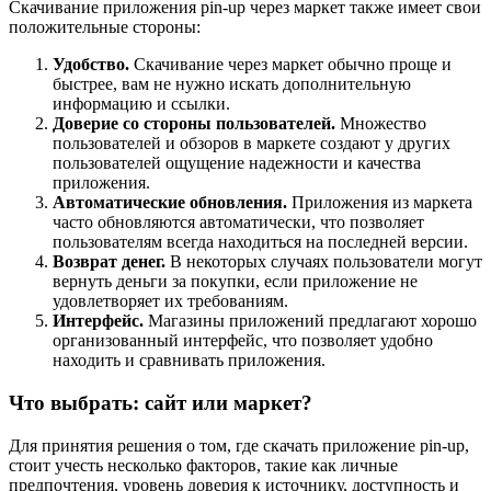
Скачивание приложения pin-up через маркет также имеет свои
положительные стороны:
Удобство.
Скачивание через маркет обычно проще и
быстрее, вам не нужно искать дополнительную
информацию и ссылки.
Доверие со стороны пользователей.
Множество
пользователей и обзоров в маркете создают у других
пользователей ощущение надежности и качества
приложения.
Автоматические обновления.
Приложения из маркета
часто обновляются автоматически, что позволяет
пользователям всегда находиться на последней версии.
Возврат денег.
В некоторых случаях пользователи могут
вернуть деньги за покупки, если приложение не
удовлетворяет их требованиям.
Интерфейс.
Магазины приложений предлагают хорошо
организованный интерфейс, что позволяет удобно
находить и сравнивать приложения.
Что выбрать: сайт или маркет?
Для принятия решения о том, где скачать приложение pin-up,
стоит учесть несколько факторов, такие как личные
предпочтения, уровень доверия к источнику, доступность и