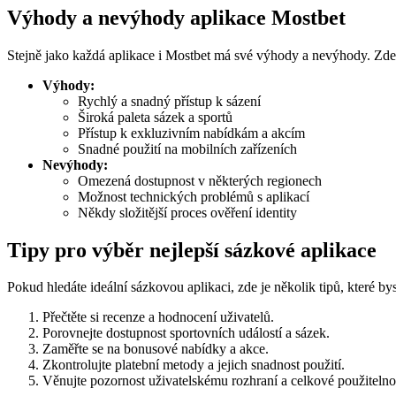
Výhody a nevýhody aplikace Mostbet
Stejně jako každá aplikace i Mostbet má své výhody a nevýhody. Zde j
Výhody:
Rychlý a snadný přístup k sázení
Široká paleta sázek a sportů
Přístup k exkluzivním nabídkám a akcím
Snadné použití na mobilních zařízeních
Nevýhody:
Omezená dostupnost v některých regionech
Možnost technických problémů s aplikací
Někdy složitější proces ověření identity
Tipy pro výběr nejlepší sázkové aplikace
Pokud hledáte ideální sázkovou aplikaci, zde je několik tipů, které bys
Přečtěte si recenze a hodnocení uživatelů.
Porovnejte dostupnost sportovních událostí a sázek.
Zaměřte se na bonusové nabídky a akce.
Zkontrolujte platební metody a jejich snadnost použití.
Věnujte pozornost uživatelskému rozhraní a celkové použitelnos