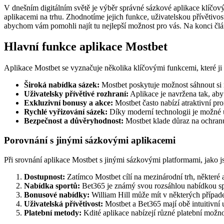
V dnešním digitálním světě je výběr správné sázkové aplikace klíčo
aplikacemi na trhu. Zhodnotíme jejich funkce, uživatelskou přívětivo
abychom vám pomohli najít tu nejlepší možnost pro vás. Na konci čl
Hlavní funkce aplikace Mostbet
Aplikace Mostbet se vyznačuje několika klíčovými funkcemi, které ji 
Široká nabídka sázek:
Mostbet poskytuje možnost sáhnout si n
Uživatelsky přívětivé rozhraní:
Aplikace je navržena tak, aby
Exkluzivní bonusy a akce:
Mostbet často nabízí atraktivní pr
Rychlé vyřizování sázek:
Díky moderní technologii je možné u
Bezpečnost a důvěryhodnost:
Mostbet klade důraz na ochranu
Porovnání s jinými sázkovými aplikacemi
Při srovnání aplikace Mostbet s jinými sázkovými platformami, jako js
Dostupnost:
Zatímco Mostbet cílí na mezinárodní trh, některé 
Nabídka sportů:
Bet365 je známý svou rozsáhlou nabídkou spo
Bonusové nabídky:
William Hill může mít v některých případe
Uživatelská přívětivost:
Mostbet a Bet365 mají obě intuitivní u
Platební metody:
Kdité aplikace nabízejí různé platební možnos