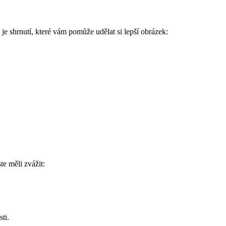
e shrnutí, které vám pomůže udělat si lepší obrázek:
te měli zvážit:
ti.