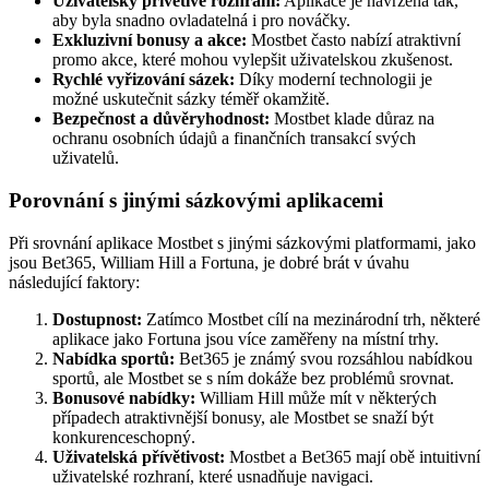
Uživatelsky přívětivé rozhraní:
Aplikace je navržena tak,
aby byla snadno ovladatelná i pro nováčky.
Exkluzivní bonusy a akce:
Mostbet často nabízí atraktivní
promo akce, které mohou vylepšit uživatelskou zkušenost.
Rychlé vyřizování sázek:
Díky moderní technologii je
možné uskutečnit sázky téměř okamžitě.
Bezpečnost a důvěryhodnost:
Mostbet klade důraz na
ochranu osobních údajů a finančních transakcí svých
uživatelů.
Porovnání s jinými sázkovými aplikacemi
Při srovnání aplikace Mostbet s jinými sázkovými platformami, jako
jsou Bet365, William Hill a Fortuna, je dobré brát v úvahu
následující faktory:
Dostupnost:
Zatímco Mostbet cílí na mezinárodní trh, některé
aplikace jako Fortuna jsou více zaměřeny na místní trhy.
Nabídka sportů:
Bet365 je známý svou rozsáhlou nabídkou
sportů, ale Mostbet se s ním dokáže bez problémů srovnat.
Bonusové nabídky:
William Hill může mít v některých
případech atraktivnější bonusy, ale Mostbet se snaží být
konkurenceschopný.
Uživatelská přívětivost:
Mostbet a Bet365 mají obě intuitivní
uživatelské rozhraní, které usnadňuje navigaci.