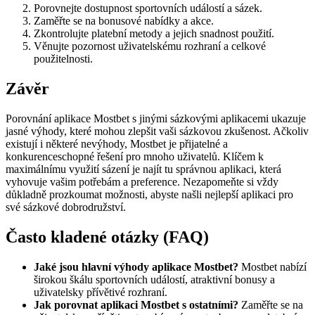
Porovnejte dostupnost sportovních událostí a sázek.
Zaměřte se na bonusové nabídky a akce.
Zkontrolujte platební metody a jejich snadnost použití.
Věnujte pozornost uživatelskému rozhraní a celkové
použitelnosti.
Závěr
Porovnání aplikace Mostbet s jinými sázkovými aplikacemi ukazuje
jasné výhody, které mohou zlepšit vaši sázkovou zkušenost. Ačkoliv
existují i některé nevýhody, Mostbet je přijatelné a
konkurenceschopné řešení pro mnoho uživatelů. Klíčem k
maximálnímu využití sázení je najít tu správnou aplikaci, která
vyhovuje vašim potřebám a preference. Nezapomeňte si vždy
důkladně prozkoumat možnosti, abyste našli nejlepší aplikaci pro
své sázkové dobrodružství.
Často kladené otázky (FAQ)
Jaké jsou hlavní výhody aplikace Mostbet?
Mostbet nabízí
širokou škálu sportovních událostí, atraktivní bonusy a
uživatelsky přívětivé rozhraní.
Jak porovnat aplikaci Mostbet s ostatními?
Zaměřte se na