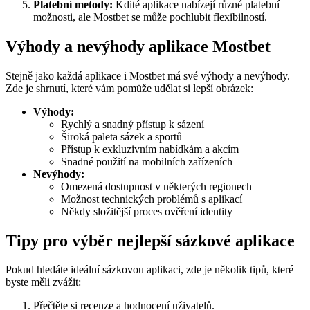
Platební metody:
Kdité aplikace nabízejí různé platební
možnosti, ale Mostbet se může pochlubit flexibilností.
Výhody a nevýhody aplikace Mostbet
Stejně jako každá aplikace i Mostbet má své výhody a nevýhody.
Zde je shrnutí, které vám pomůže udělat si lepší obrázek:
Výhody:
Rychlý a snadný přístup k sázení
Široká paleta sázek a sportů
Přístup k exkluzivním nabídkám a akcím
Snadné použití na mobilních zařízeních
Nevýhody:
Omezená dostupnost v některých regionech
Možnost technických problémů s aplikací
Někdy složitější proces ověření identity
Tipy pro výběr nejlepší sázkové aplikace
Pokud hledáte ideální sázkovou aplikaci, zde je několik tipů, které
byste měli zvážit:
Přečtěte si recenze a hodnocení uživatelů.