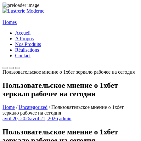
Homes
Accueil
A Propos
Nos Produits
Réalisations
Contact
Пользовательское мнение о 1хбет зеркало рабочее на сегодня
Пользовательское мнение о 1хбет
зеркало рабочее на сегодня
Home
/
Uncategorized
/ Пользовательское мнение о 1хбет
зеркало рабочее на сегодня
avril 20, 2026
avril 21, 2026
admin
Пользовательское мнение о 1хбет
зеркало рабочее на сегодня