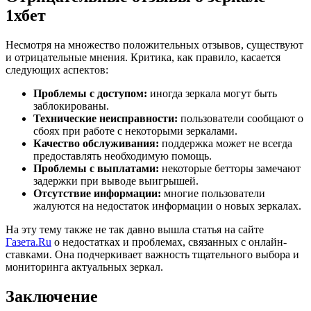
1хбет
Несмотря на множество положительных отзывов, существуют
и отрицательные мнения. Критика, как правило, касается
следующих аспектов:
Проблемы с доступом:
иногда зеркала могут быть
заблокированы.
Технические неисправности:
пользователи сообщают о
сбоях при работе с некоторыми зеркалами.
Качество обслуживания:
поддержка может не всегда
предоставлять необходимую помощь.
Проблемы с выплатами:
некоторые бетторы замечают
задержки при выводе выигрышей.
Отсутствие информации:
многие пользователи
жалуются на недостаток информации о новых зеркалах.
На эту тему также не так давно вышла статья на сайте
Газета.Ru
о недостатках и проблемах, связанных с онлайн-
ставками. Она подчеркивает важность тщательного выбора и
мониторинга актуальных зеркал.
Заключение