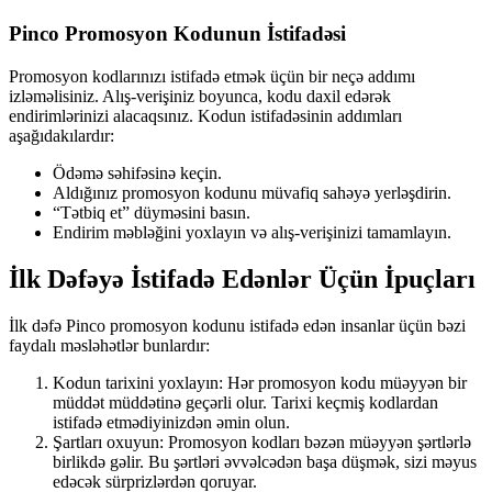
Pinco Promosyon Kodunun İstifadəsi
Promosyon kodlarınızı istifadə etmək üçün bir neçə addımı
izləməlisiniz. Alış-verişiniz boyunca, kodu daxil edərək
endirimlərinizi alacaqsınız. Kodun istifadəsinin addımları
aşağıdakılardır:
Ödəmə səhifəsinə keçin.
Aldığınız promosyon kodunu müvafiq sahəyə yerləşdirin.
“Tətbiq et” düyməsini basın.
Endirim məbləğini yoxlayın və alış-verişinizi tamamlayın.
İlk Dəfəyə İstifadə Edənlər Üçün İpuçları
İlk dəfə Pinco promosyon kodunu istifadə edən insanlar üçün bəzi
faydalı məsləhətlər bunlardır:
Kodun tarixini yoxlayın: Hər promosyon kodu müəyyən bir
müddət müddətinə geçərli olur. Tarixi keçmiş kodlardan
istifadə etmədiyinizdən əmin olun.
Şartları oxuyun: Promosyon kodları bəzən müəyyən şərtlərlə
birlikdə gəlir. Bu şərtləri əvvəlcədən başa düşmək, sizi məyus
edəcək sürprizlərdən qoruyar.