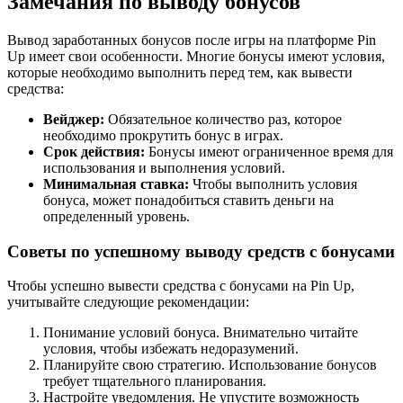
Замечания по выводу бонусов
Вывод заработанных бонусов после игры на платформе Pin
Up имеет свои особенности. Многие бонусы имеют условия,
которые необходимо выполнить перед тем, как вывести
средства:
Вейджер:
Обязательное количество раз, которое
необходимо прокрутить бонус в играх.
Срок действия:
Бонусы имеют ограниченное время для
использования и выполнения условий.
Минимальная ставка:
Чтобы выполнить условия
бонуса, может понадобиться ставить деньги на
определенный уровень.
Советы по успешному выводу средств с бонусами
Чтобы успешно вывести средства с бонусами на Pin Up,
учитывайте следующие рекомендации:
Понимание условий бонуса. Внимательно читайте
условия, чтобы избежать недоразумений.
Планируйте свою стратегию. Использование бонусов
требует тщательного планирования.
Настройте уведомления. Не упустите возможность