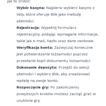
jak to zrobić:
Wybór kasyna:
Najpierw wybierz kasyno z
listy, które oferuje Blik jako metodę
płatności.
Rejestracja:
Wypełnij formularz
rejestracyjny, podając wymagane informacje,
takie jak e-mail, hasło oraz dane osobowe.
Weryfikacja konta:
Zazwyczaj konieczne
jest potwierdzenie tożsamości poprzez
przesłanie kopii dokumentu tożsamości.
Dokonanie depozytu:
Przejdź do sekcji
płatności i wybierz Blik, aby zrealizować
wpłatę na swoje konto.
Rozpoczęcie gry:
Po zakończeniu
powyższych kroków możesz zacząć grać w
ulubione gry.