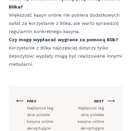
Blika?
Większość kasyn online nie pobiera dodatkowych
opłat za korzystanie z Blika, ale warto sprawdzić
regulamin konkretnego kasyna.
Czy mogę wypłacać wygrane za pomocą Blik?
Korzystanie z Blika najczęściej dotyczy tylko
depozytów; wypłaty mogą być realizowane innymi
metodami.
PREV
NEXT
Najlepsze leg
Najlepsze leg
alne polskie
alne polskie
kasyna online
kasyna online
akceptujące
akceptujące