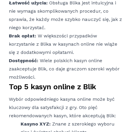
Łatwość użycia:
Obsługa Blika jest intuicyjna i
nie wymaga skomplikowanych procedur, co
sprawia, że każdy może szybko nauczyć się, jak z
niego korzystać.
Brak opłat:
W większości przypadków
korzystanie z Blika w kasynach online nie wiąże
się z dodatkowymi opłatami.
Dostępność:
Wiele polskich kasyn online
zaakceptuje Blik, co daje graczom szeroki wybór
możliwości.
Top 5 kasyn online z Blik
Wybór odpowiedniego kasyna online może być
kluczowy dla satysfakcji z gry. Oto pięć
rekomendowanych kasyn, które akceptują Blik:
Kasyno XYZ:
Znane z szerokiego wyboru