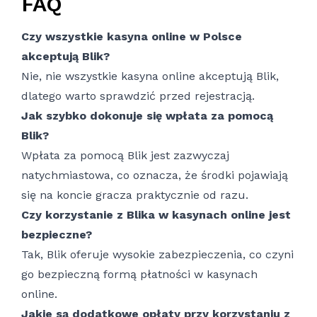
FAQ
Czy wszystkie kasyna online w Polsce
akceptują Blik?
Nie, nie wszystkie kasyna online akceptują Blik,
dlatego warto sprawdzić przed rejestracją.
Jak szybko dokonuje się wpłata za pomocą
Blik?
Wpłata za pomocą Blik jest zazwyczaj
natychmiastowa, co oznacza, że środki pojawiają
się na koncie gracza praktycznie od razu.
Czy korzystanie z Blika w kasynach online jest
bezpieczne?
Tak, Blik oferuje wysokie zabezpieczenia, co czyni
go bezpieczną formą płatności w kasynach
online.
Jakie są dodatkowe opłaty przy korzystaniu z