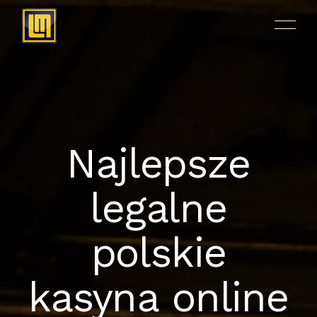
Najlepsze
ACCUEIL
legalne
A PROPOS
polskie
NOS PRODUITS
kasyna online
RÉALISATIONS