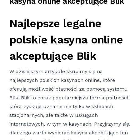
kasyna online akceptujące Blik
Najlepsze legalne
polskie kasyna online
akceptujące Blik
W dzisiejszym artykule skupimy się na
najlepszych polskich kasynach online, które
oferują możliwość płatności za pomocą systemu
Blik. Blik to coraz popularniejsza forma płatności,
która zyskuje uznanie nie tylko w sklepach
stacjonarnych, ale także w usługach
internetowych, w tym w kasynach. Przyjrzymy się,
dlaczego warto wybierać kasyna akceptujące ten