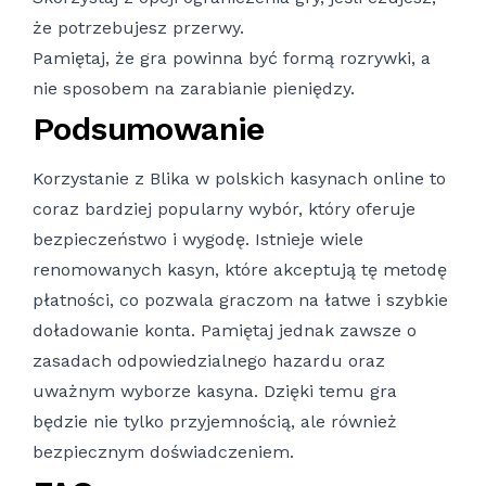
że potrzebujesz przerwy.
Pamiętaj, że gra powinna być formą rozrywki, a
nie sposobem na zarabianie pieniędzy.
Podsumowanie
Korzystanie z Blika w polskich kasynach online to
coraz bardziej popularny wybór, który oferuje
bezpieczeństwo i wygodę. Istnieje wiele
renomowanych kasyn, które akceptują tę metodę
płatności, co pozwala graczom na łatwe i szybkie
doładowanie konta. Pamiętaj jednak zawsze o
zasadach odpowiedzialnego hazardu oraz
uważnym wyborze kasyna. Dzięki temu gra
będzie nie tylko przyjemnością, ale również
bezpiecznym doświadczeniem.