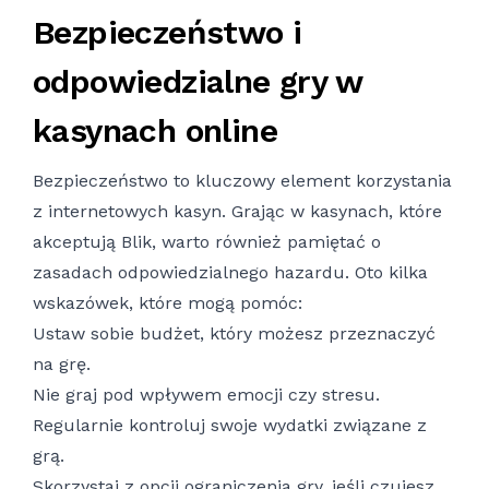
Bezpieczeństwo i
odpowiedzialne gry w
kasynach online
Bezpieczeństwo to kluczowy element korzystania
z internetowych kasyn. Grając w kasynach, które
akceptują Blik, warto również pamiętać o
zasadach odpowiedzialnego hazardu. Oto kilka
wskazówek, które mogą pomóc:
Ustaw sobie budżet, który możesz przeznaczyć
na grę.
Nie graj pod wpływem emocji czy stresu.
Regularnie kontroluj swoje wydatki związane z
grą.
Skorzystaj z opcji ograniczenia gry, jeśli czujesz,