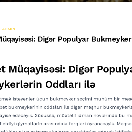
ADMIN
üqayisəsi: Digər Populyar Bukmeykerl
t Müqayisəsi: Digər Populy
erlərin Oddları ilə
mək istəyənlər üçün bukmeyker seçimi mühüm bir məsə
et bukmeykerinin oddsları ilə digər məşhur bukmeykerlə
ayisə edəcəyik. Xüsusilə, müxtəlif idman növlərində bu m
if etdiyi qiymətlərin arasındakı fərqləri öyrənəcəyik. Məqs
nlüklərini və çatışmazlıqlarını xarakterizə edərək istifad