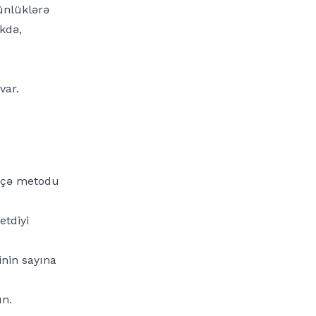
ünlüklərə
kdə,
var.
neçə metodu
tdiyi
nin sayına
ın.