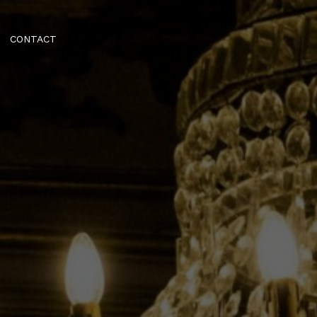
CONTACT