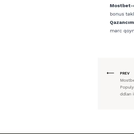
Mostbet-d
bonus təkli
Qazancımı
mərc qoym
PREV
Mostbe
Populy
ddları i