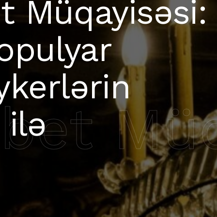
t Müqayisəsi:
opulyar
kerlərin
bet Müqa
 ilə