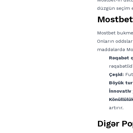
düzgün seçim e
Mostbet-
Mostbet bukmey
Onların oddslar
maddələrdə Most
Rəqabət qa
rəqabətlidi
Çeşid:
Futb
Böyük turn
İnnovativ
Könüllülü
artırır.
Digər Po