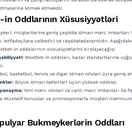
tmələrinə kömək etməkdir.
in Oddlarının Xüsusiyyətləri
keri, müştərilərinə geniş çeşiddə idman mərc imkanları 
ı, istifadəçilərə cəlbedici və rəqabətədavamlıdır. Aşağıdakı
bet-in oddslarının xüsusiyyətlərini sıralayacağıq:
biliyyəti:
Mostbet-in oddsları, bazar standartlarına uyğu
r.
ol, basketbol, tennis və digər idman növləri üzrə geniş ə
irlər:
Böyük idman tədbirləri üçün yüksək oddslar.
 yanaşma:
Yeni mərc növləri və canlı mərc imkanları ilə fə
k:
Müxtəlif bonuslar və promosyonlarla müştəri məmnuniy
pulyar Bukmeykerlərin Oddları