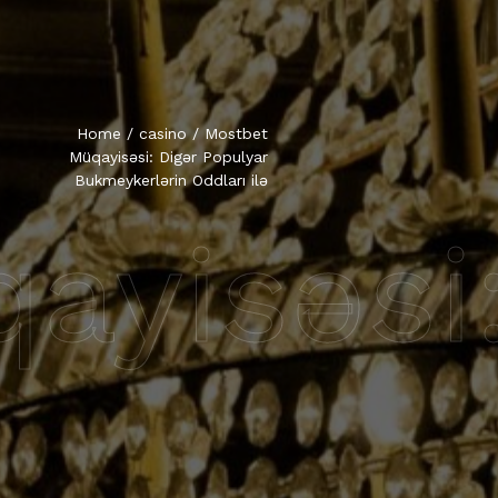
Home
/
casino
/ Mostbet
Müqayisəsi: Digər Populyar
Bukmeykerlərin Oddları ilə
yisəsi: