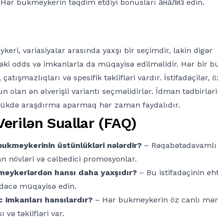
Hər bukmeykerin təqdim etdiyi bonusları анализ edin.
eri, variasiyalar arasında yaxşı bir seçimdir, lakin digər
ki odds və imkanlarla da müqayisə edilməlidir. Hər bir 
çatışmazlıqları və spesifik təklifləri vardır. İstifadəçilər, ö
un olan ən əlverişli variantı seçməlidirlər. İdman tədbirlə
lükdə araşdırma aparmaq hər zaman faydalıdır.
Verilən Suallar (FAQ)
ukmeykerinin üstünlükləri nələrdir?
– Rəqabətədavamlı 
n növləri və cəlbedici promosyonlar.
meykerlərdən hansı daha yaxşıdır?
– Bu istifadəçinin eh
sadəcə müqayisə edin.
c imkanları hansılardır?
– Hər bukmeykerin öz canlı mə
 və təklifləri var.