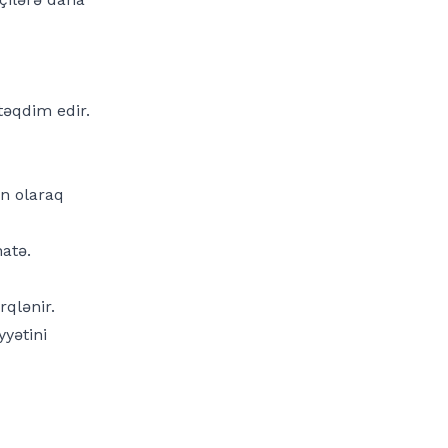
təqdim edir.
n olaraq
hatə.
rqlənir.
yətini