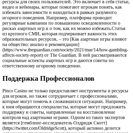
ресурсы для своих пользователей. Это включает в себя статьи,
видео и вебинары, которые помогают игрокам понять, как
избежать зависимости и находиться в рамках разумного
игорного поведения. Например, платформа проводит
регулярные кампании по повышению осведомленности о
рисках азартных игр и о том, как их можно избежать.Статья
из крупного СМИ, которая подчеркивает важность этих
образовательных ресурсов, – это [Как азартные игры влияют
на общество: анализ и рекомендации]
(https://www.theguardian.com/society/2021/mar/14/how-gambling-
affects-society-report) от The Guardian. В ней рассматриваются
социальные аспекты азартных игр и даются советы по
ответственному игорному поведению.
Поддержка Профессионалов
Pinco Casino не только предоставляет инструменты и ресурсы
для игроков, но также сотрудничает с профессионалами,
которые могут помочь в сложившихся ситуациях. Например,
к ним обращаются специалисты, которые могут предложить
поддержку и советы, направленные на восстановление
контроля над азартными играми. Одним из таких экспертов
является [гемблинг-исследователь Олдридж Скотт]
(https://twitter.com/OldridgeScott), который активно делится