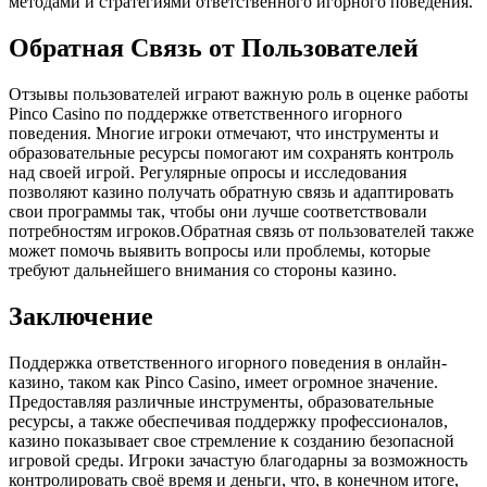
методами и стратегиями ответственного игорного поведения.
Обратная Связь от Пользователей
Отзывы пользователей играют важную роль в оценке работы
Pinco Casino по поддержке ответственного игорного
поведения. Многие игроки отмечают, что инструменты и
образовательные ресурсы помогают им сохранять контроль
над своей игрой. Регулярные опросы и исследования
позволяют казино получать обратную связь и адаптировать
свои программы так, чтобы они лучше соответствовали
потребностям игроков.Обратная связь от пользователей также
может помочь выявить вопросы или проблемы, которые
требуют дальнейшего внимания со стороны казино.
Заключение
Поддержка ответственного игорного поведения в онлайн-
казино, таком как Pinco Casino, имеет огромное значение.
Предоставляя различные инструменты, образовательные
ресурсы, а также обеспечивая поддержку профессионалов,
казино показывает свое стремление к созданию безопасной
игровой среды. Игроки зачастую благодарны за возможность
контролировать своё время и деньги, что, в конечном итоге,