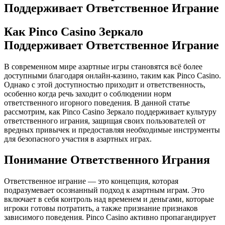
Поддерживает Ответственное Играние
Как Pinco Casino Зеркало
Поддерживает Ответственное Играние
В современном мире азартные игры становятся всё более
доступными благодаря онлайн-казино, таким как Pinco Casino.
Однако с этой доступностью приходит и ответственность,
особенно когда речь заходит о соблюдении норм
ответственного игорного поведения. В данной статье
рассмотрим, как Pinco Casino Зеркало поддерживает культуру
ответственного играния, защищая своих пользователей от
вредных привычек и предоставляя необходимые инструменты
для безопасного участия в азартных играх.
Понимание Ответственного Играния
Ответственное играние — это концепция, которая
подразумевает осознанный подход к азартным играм. Это
включает в себя контроль над временем и деньгами, которые
игроки готовы потратить, а также признание признаков
зависимого поведения. Pinco Casino активно пропагандирует