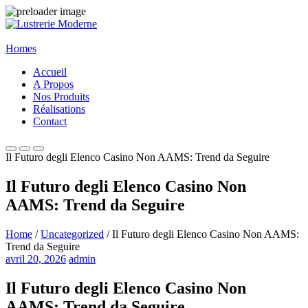
Homes
Accueil
A Propos
Nos Produits
Réalisations
Contact
Il Futuro degli Elenco Casino Non AAMS: Trend da Seguire
Il Futuro degli Elenco Casino Non
AAMS: Trend da Seguire
Home
/
Uncategorized
/ Il Futuro degli Elenco Casino Non AAMS:
Trend da Seguire
avril 20, 2026
admin
Il Futuro degli Elenco Casino Non
AAMS: Trend da Seguire