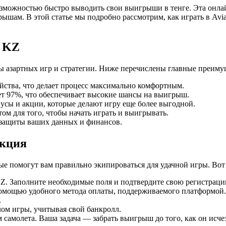
зможностью быстро выводить свои выигрыши в тенге. Эта онлай
ам. В этой статье мы подробно рассмотрим, как играть в Aviat
p KZ
нты азартных игр и стратегии. Ниже перечислены главные преиму
ойства, что делает процесс максимально комфортным.
яет 97%, что обеспечивает высокие шансы на выигрыш.
усы и акции, которые делают игру еще более выгодной.
том для того, чтобы начать играть и выигрывать.
 защиты ваших данных и финансов.
укция
рые помогут вам правильно экипироваться для удачной игры. Во
 KZ. Заполните необходимые поля и подтвердите свою регистраци
 помощью удобного метода оплаты, поддерживаемого платформой.
.
лом игры, учитывая свой банкролл.
 самолета. Ваша задача — забрать выигрыш до того, как он исчез