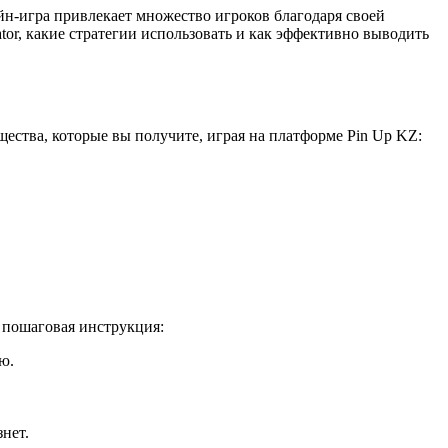
н-игра привлекает множество игроков благодаря своей
or, какие стратегии использовать и как эффективно выводить
щества, которые вы получите, играя на платформе Pin Up KZ:
т пошаговая инструкция:
ю.
нет.