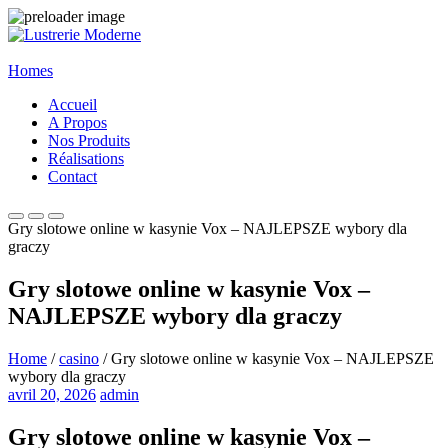
Homes
Accueil
A Propos
Nos Produits
Réalisations
Contact
Gry slotowe online w kasynie Vox – NAJLEPSZE wybory dla
graczy
Gry slotowe online w kasynie Vox –
NAJLEPSZE wybory dla graczy
Home
/
casino
/ Gry slotowe online w kasynie Vox – NAJLEPSZE
wybory dla graczy
avril 20, 2026
admin
Gry slotowe online w kasynie Vox –