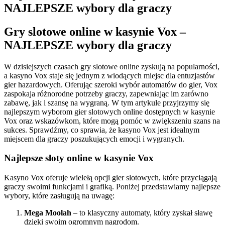
NAJLEPSZE wybory dla graczy
Gry slotowe online w kasynie Vox –
NAJLEPSZE wybory dla graczy
W dzisiejszych czasach gry slotowe online zyskują na popularności,
a kasyno Vox staje się jednym z wiodących miejsc dla entuzjastów
gier hazardowych. Oferując szeroki wybór automatów do gier, Vox
zaspokaja różnorodne potrzeby graczy, zapewniając im zarówno
zabawę, jak i szansę na wygraną. W tym artykule przyjrzymy się
najlepszym wyborom gier slotowych online dostępnych w kasynie
Vox oraz wskazówkom, które mogą pomóc w zwiększeniu szans na
sukces. Sprawdźmy, co sprawia, że kasyno Vox jest idealnym
miejscem dla graczy poszukujących emocji i wygranych.
Najlepsze sloty online w kasynie Vox
Kasyno Vox oferuje wielełą opcji gier slotowych, które przyciągają
graczy swoimi funkcjami i grafiką. Poniżej przedstawiamy najlepsze
wybory, które zasługują na uwagę:
Mega Moolah
– to klasyczny automaty, który zyskał sławę
dzięki swoim ogromnym nagrodom.