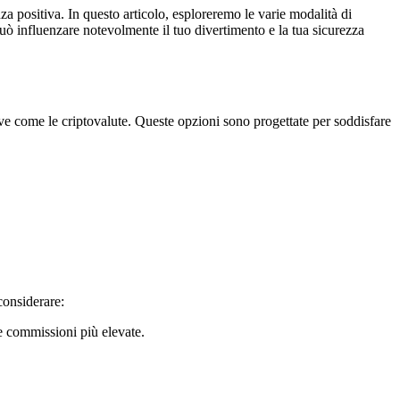
a positiva. In questo articolo, esploreremo le varie modalità di
uò influenzare notevolmente il tuo divertimento e la tua sicurezza
ve come le criptovalute. Queste opzioni sono progettate per soddisfare
considerare:
e commissioni più elevate.