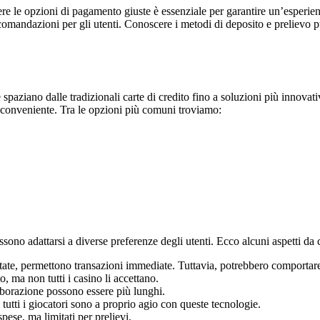
e le opzioni di pagamento giuste è essenziale per garantire un’esperienz
omandazioni per gli utenti. Conoscere i metodi di deposito e prelievo p
iano dalle tradizionali carte di credito fino a soluzioni più innovati
 e conveniente. Tra le opzioni più comuni troviamo:
ono adattarsi a diverse preferenze degli utenti. Ecco alcuni aspetti da 
tate, permettono transazioni immediate. Tuttavia, potrebbero comportar
 ma non tutti i casino li accettano.
laborazione possono essere più lunghi.
 tutti i giocatori sono a proprio agio con queste tecnologie.
spese, ma limitati per prelievi.