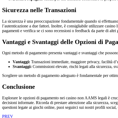
Sicurezza nelle Transazioni
La sicurezza è una preoccupazione fondamentale quando si effettuano t
l’autenticazione a due fattori. Inoltre, è consigliabile utilizzare casino
pagamenti e verifica se ci sono recensioni o feedback da parte di altri g
Vantaggi e Svantaggi delle Opzioni di Pa
Ogni metodo di pagamento presenta vantaggi e svantaggi che possono 
Vantaggi:
Transazioni immediate, maggiore privacy, facilità d’
Svantaggi:
Commissioni elevate, rischi legati alla sicurezza, svar
Scegliere un metodo di pagamento adeguato è fondamentale per ottimizz
Conclusione
Esplorare le opzioni di pagamento nei casino non AAMS legali è crucial
decisioni informate. Ricorda di prestare attenzione alla sicurezza, sce
questioni legate ai giochi online, puoi seguirci sui nostri profili soci
PREV