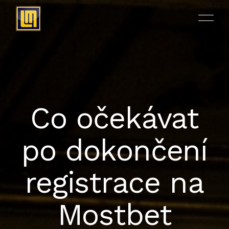
Co očekávat
ACCUEIL
po dokončení
A PROPOS
registrace na
NOS PRODUITS
Mostbet
RÉALISATIONS