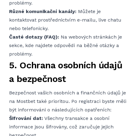
problémy.
Různé komunikační kanály:
Můžete je
kontaktovat prostřednictvím e-mailu, live chatu
nebo telefonicky.
Časté dotazy (FAQ):
Na webových stránkách je
sekce, kde najdete odpovědi na běžné otázky a
problémy.
5. Ochrana osobních údajů
a bezpečnost
Bezpečnost vašich osobních a finančních údajů je
na Mostbet také prioritou. Po registraci byste měli
být informováni o následujících opatřeních:
Šifrování dat:
Všechny transakce a osobní
informace jsou šifrovány, což zaručuje jejich
bezpečnost.