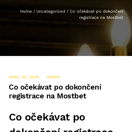
CONTACT
Home
/
Uncategorized
/ Co očekávat po dokončení
registrace na Mostbet
AVRIL 20, 2026
ADMIN
Co očekávat po dokončení
registrace na Mostbet
Co očekávat po