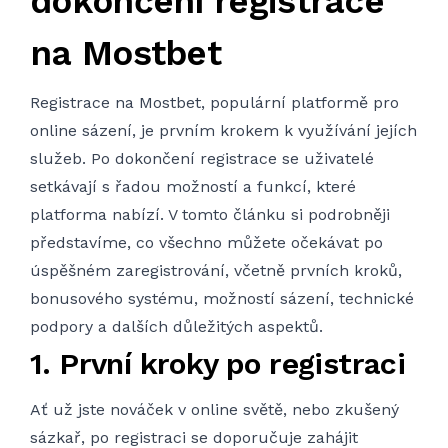
dokončení registrace
na Mostbet
Registrace na Mostbet, populární platformě pro
online sázení, je prvním krokem k využívání jejích
služeb. Po dokončení registrace se uživatelé
setkávají s řadou možností a funkcí, které
platforma nabízí. V tomto článku si podrobněji
představíme, co všechno můžete očekávat po
úspěšném zaregistrování, včetně prvních kroků,
bonusového systému, možností sázení, technické
podpory a dalších důležitých aspektů.
1. První kroky po registraci
Ať už jste nováček v online světě, nebo zkušený
sázkař, po registraci se doporučuje zahájit