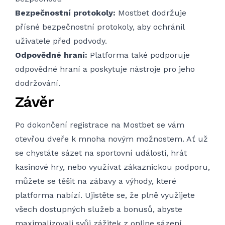
Bezpečnostní protokoly:
Mostbet dodržuje
přísné bezpečnostní protokoly, aby ochránil
uživatele před podvody.
Odpovědné hraní:
Platforma také podporuje
odpovědné hraní a poskytuje nástroje pro jeho
dodržování.
Závěr
Po dokončení registrace na Mostbet se vám
otevřou dveře k mnoha novým možnostem. Ať už
se chystáte sázet na sportovní události, hrát
kasinové hry, nebo využívat zákaznickou podporu,
můžete se těšit na zábavy a výhody, které
platforma nabízí. Ujistěte se, že plně využijete
všech dostupných služeb a bonusů, abyste
maximalizovali svůj zážitek z online sázení.