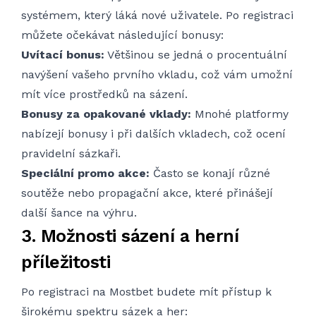
systémem, který láká nové uživatele. Po registraci
můžete očekávat následující bonusy:
Uvítací bonus:
Většinou se jedná o procentuální
navýšení vašeho prvního vkladu, což vám umožní
mít více prostředků na sázení.
Bonusy za opakované vklady:
Mnohé platformy
nabízejí bonusy i při dalších vkladech, což ocení
pravidelní sázkaři.
Speciální promo akce:
Často se konají různé
soutěže nebo propagační akce, které přinášejí
další šance na výhru.
3. Možnosti sázení a herní
příležitosti
Po registraci na Mostbet budete mít přístup k
širokému spektru sázek a her: