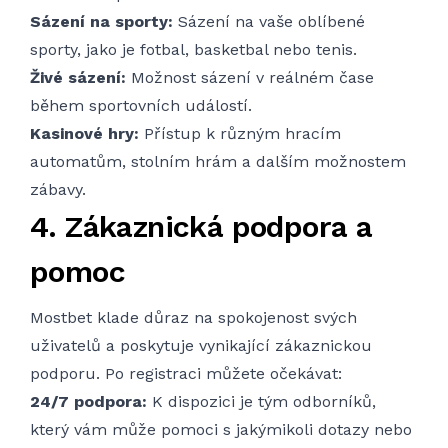
Sázení na sporty:
Sázení na vaše oblíbené
sporty, jako je fotbal, basketbal nebo tenis.
Živé sázení:
Možnost sázení v reálném čase
během sportovních událostí.
Kasinové hry:
Přístup k různým hracím
automatům, stolním hrám a dalším možnostem
zábavy.
4. Zákaznická podpora a
pomoc
Mostbet klade důraz na spokojenost svých
uživatelů a poskytuje vynikající zákaznickou
podporu. Po registraci můžete očekávat:
24/7 podpora:
K dispozici je tým odborníků,
který vám může pomoci s jakýmikoli dotazy nebo