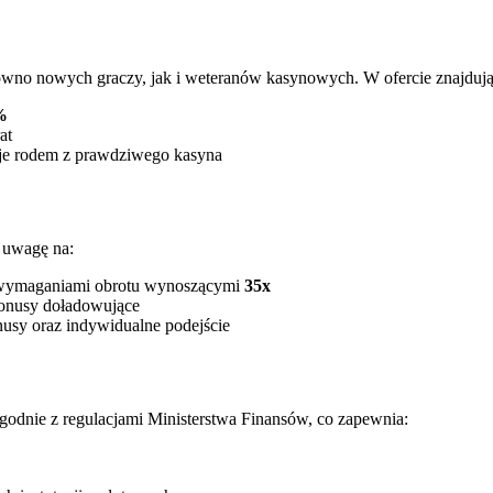
równo nowych graczy, jak i weteranów kasynowych. W ofercie znajdują 
%
at
cje rodem z prawdziwego kasyna
 uwagę na:
 wymaganiami obrotu wynoszącymi
35x
bonusy doładowujące
nusy oraz indywidualne podejście
godnie z regulacjami Ministerstwa Finansów, co zapewnia: