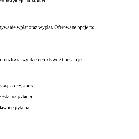
ch instytucji audytowych
ywanie wpłat oraz wypłat. Oferowane opcje to:
umożliwia szybkie i efektywne transakcje.
ogą skorzystać z:
iedzi na pytania
dawane pytania