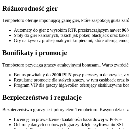
Różnorodność gier
Tempbetoro oferuje imponującą gamę gier, które zaspokoją gusta za
Automaty do gier z wysokim RTP, przekraczającym nawet
96
Stoły do gier karcianych, takich jak poker, blackjack oraz bakar
Gry na żywo z profesjonalnymi krupierami, które oferują emo
Bonifikaty i promocje
Tempbetoro przyciąga graczy atrakcyjnymi bonusami. Warto zwrócić
Bonus powitalny do
2000 PLN
przy pierwszym depozycie, z
Regularne promocje dla stałych graczy, w tym cashback oraz 
Program VIP dla graczy high-roller, oferujący ekskluzywne bo
Bezpieczeństwo i regulacje
Bezpieczeństwo graczy jest priorytetem Tempbetoro. Kasyno działa z
Licencję na prowadzenie działalności hazardowej w Polsce
Ochronę danych osobowych graczy dzięki szyfrowaniu SSL