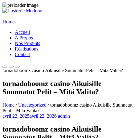
Homes
Accueil
A Propos
Nos Produits
Réalisations
Contact
tornadoboomz casino Aikuisille Suunnatut Pelit – Mitä Valita?
tornadoboomz casino Aikuisille
Suunnatut Pelit – Mitä Valita?
Home
/
Uncategorized
/ tornadoboomz casino Aikuisille Suunnatut
Pelit – Mitä Valita?
avril 22, 2025
avril 22, 2026
admin
tornadoboomz casino Aikuisille
Suunnatut Pelit – Mitä Valita?