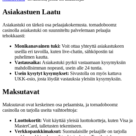
Asiakastuen Laatu
Asiakastuki on tärkeä osa pelaajakokemusta. tornadoboomz
casinolla asiakastuki on suunniteltu palvelemaan pelaajia
tehokkaasti:
Monikanavainen tuki:
Voit ottaa yhteyttä asiakastukeen
useilla eri tavoilla, kuten live-chatin, sähköpostin tai
puhelimen kautta.
Vastausaika:
Asiakastuki pyrkii vastaamaan kysymyksiin
mahdollisimman nopeasti, usein alle 24 tuntia.
Usein kysytyt kysymykset:
Sivustolla on myös kattava
UKK-osio, josta löydät vastauksia yleisiin kysymyksiin.
Maksutavat
Maksutavat ovat keskeinen osa pelaamista, ja tornadoboomz
casinolla on tarjolla useita vaihtoehtoja:
Luottokortit:
Voit käyttää yleisiä luottokortteja, kuten Visa ja
MasterCard, talletusten tekemiseen.
Verkkopankkimaksut:
Suomalaisille pelaajille on tarjolla