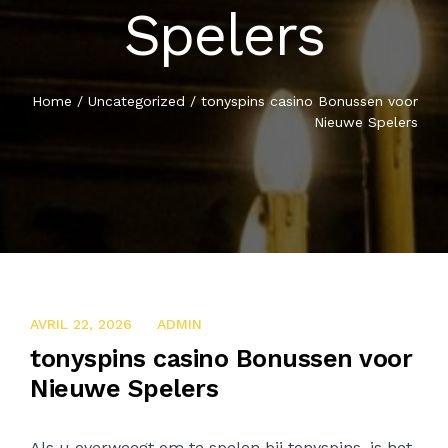
Spelers
CONTACT
Home
/
Uncategorized
/ tonyspins casino Bonussen voor
Nieuwe Spelers
AVRIL 22, 2025
AVRIL 22, 2026
ADMIN
tonyspins casino Bonussen voor
Nieuwe Spelers
Als u overweegt om te spelen bij
tonyspins
, is het