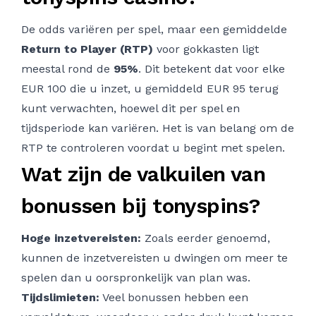
De odds variëren per spel, maar een gemiddelde
Return to Player (RTP)
voor gokkasten ligt
meestal rond de
95%
. Dit betekent dat voor elke
EUR 100 die u inzet, u gemiddeld EUR 95 terug
kunt verwachten, hoewel dit per spel en
tijdsperiode kan variëren. Het is van belang om de
RTP te controleren voordat u begint met spelen.
Wat zijn de valkuilen van
bonussen bij tonyspins?
Hoge inzetvereisten:
Zoals eerder genoemd,
kunnen de inzetvereisten u dwingen om meer te
spelen dan u oorspronkelijk van plan was.
Tijdslimieten:
Veel bonussen hebben een