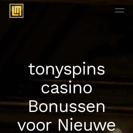
tonyspins
ACCUEIL
casino
A PROPOS
Bonussen
NOS PRODUITS
voor Nieuwe
RÉALISATIONS