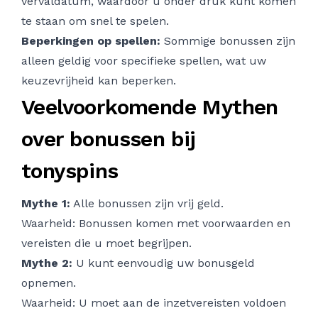
vervaldatum, waardoor u onder druk kunt komen
te staan om snel te spelen.
Beperkingen op spellen:
Sommige bonussen zijn
alleen geldig voor specifieke spellen, wat uw
keuzevrijheid kan beperken.
Veelvoorkomende Mythen
over bonussen bij
tonyspins
Mythe 1:
Alle bonussen zijn vrij geld.
Waarheid: Bonussen komen met voorwaarden en
vereisten die u moet begrijpen.
Mythe 2:
U kunt eenvoudig uw bonusgeld
opnemen.
Waarheid: U moet aan de inzetvereisten voldoen