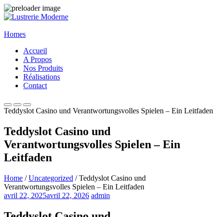
Homes
Accueil
A Propos
Nos Produits
Réalisations
Contact
Teddyslot Casino und Verantwortungsvolles Spielen – Ein Leitfaden
Teddyslot Casino und
Verantwortungsvolles Spielen – Ein
Leitfaden
Home
/
Uncategorized
/ Teddyslot Casino und
Verantwortungsvolles Spielen – Ein Leitfaden
avril 22, 2025
avril 22, 2026
admin
Teddyslot Casino und