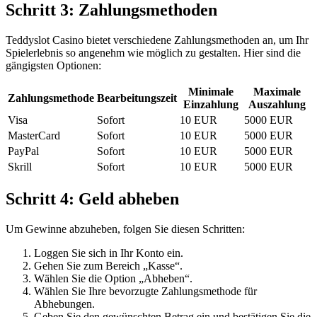
Schritt 3: Zahlungsmethoden
Teddyslot Casino bietet verschiedene Zahlungsmethoden an, um Ihr
Spielerlebnis so angenehm wie möglich zu gestalten. Hier sind die
gängigsten Optionen:
Minimale
Maximale
Zahlungsmethode
Bearbeitungszeit
Einzahlung
Auszahlung
Visa
Sofort
10 EUR
5000 EUR
MasterCard
Sofort
10 EUR
5000 EUR
PayPal
Sofort
10 EUR
5000 EUR
Skrill
Sofort
10 EUR
5000 EUR
Schritt 4: Geld abheben
Um Gewinne abzuheben, folgen Sie diesen Schritten:
Loggen Sie sich in Ihr Konto ein.
Gehen Sie zum Bereich „Kasse“.
Wählen Sie die Option „Abheben“.
Wählen Sie Ihre bevorzugte Zahlungsmethode für
Abhebungen.
Geben Sie den gewünschten Betrag ein und bestätigen Sie die