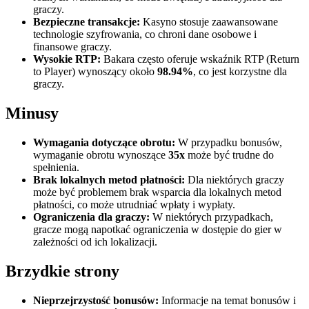
graczy.
Bezpieczne transakcje:
Kasyno stosuje zaawansowane
technologie szyfrowania, co chroni dane osobowe i
finansowe graczy.
Wysokie RTP:
Bakara często oferuje wskaźnik RTP (Return
to Player) wynoszący około
98.94%
, co jest korzystne dla
graczy.
Minusy
Wymagania dotyczące obrotu:
W przypadku bonusów,
wymaganie obrotu wynoszące
35x
może być trudne do
spełnienia.
Brak lokalnych metod płatności:
Dla niektórych graczy
może być problemem brak wsparcia dla lokalnych metod
płatności, co może utrudniać wpłaty i wypłaty.
Ograniczenia dla graczy:
W niektórych przypadkach,
gracze mogą napotkać ograniczenia w dostępie do gier w
zależności od ich lokalizacji.
Brzydkie strony
Nieprzejrzystość bonusów:
Informacje na temat bonusów i