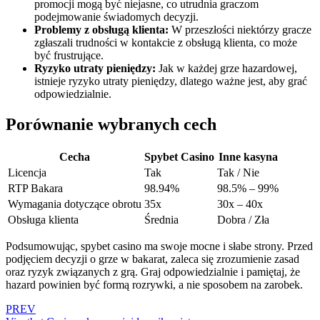
promocji mogą być niejasne, co utrudnia graczom
podejmowanie świadomych decyzji.
Problemy z obsługą klienta:
W przeszłości niektórzy gracze
zgłaszali trudności w kontakcie z obsługą klienta, co może
być frustrujące.
Ryzyko utraty pieniędzy:
Jak w każdej grze hazardowej,
istnieje ryzyko utraty pieniędzy, dlatego ważne jest, aby grać
odpowiedzialnie.
Porównanie wybranych cech
Cecha
Spybet Casino
Inne kasyna
Licencja
Tak
Tak / Nie
RTP Bakara
98.94%
98.5% – 99%
Wymagania dotyczące obrotu
35x
30x – 40x
Obsługa klienta
Średnia
Dobra / Zła
Podsumowując, spybet casino ma swoje mocne i słabe strony. Przed
podjęciem decyzji o grze w bakarat, zaleca się zrozumienie zasad
oraz ryzyk związanych z grą. Graj odpowiedzialnie i pamiętaj, że
hazard powinien być formą rozrywki, a nie sposobem na zarobek.
PREV