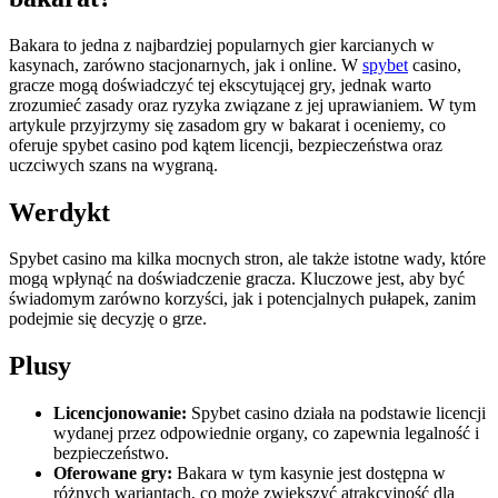
Bakara to jedna z najbardziej popularnych gier karcianych w
kasynach, zarówno stacjonarnych, jak i online. W
spybet
casino,
gracze mogą doświadczyć tej ekscytującej gry, jednak warto
zrozumieć zasady oraz ryzyka związane z jej uprawianiem. W tym
artykule przyjrzymy się zasadom gry w bakarat i oceniemy, co
oferuje spybet casino pod kątem licencji, bezpieczeństwa oraz
uczciwych szans na wygraną.
Werdykt
Spybet casino ma kilka mocnych stron, ale także istotne wady, które
mogą wpłynąć na doświadczenie gracza. Kluczowe jest, aby być
świadomym zarówno korzyści, jak i potencjalnych pułapek, zanim
podejmie się decyzję o grze.
Plusy
Licencjonowanie:
Spybet casino działa na podstawie licencji
wydanej przez odpowiednie organy, co zapewnia legalność i
bezpieczeństwo.
Oferowane gry:
Bakara w tym kasynie jest dostępna w
różnych wariantach, co może zwiększyć atrakcyjność dla